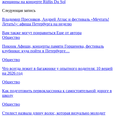
женщины на концерте Rüfüs Du Sol
Следующая запись
Владимир Пресняков, Андрей Атлас и фестиваль «Мечтать!
Летать!»: афиша Петербурга на неделю
Вам также могут понравиться
Еще от автора
Общество
Пикник Афиши, концерты памяти Горшенева, фестиваль
клубники: куда пойти в Петербурге…
Общество
Что всегда лежит в багажнике у опытного водителя: 10 вещей
на 2026 год
Общество
Как подготовить первоклассника к самостоятельной дороге в
школу
Общество
Стилист назвала длину волос, которая визуально молодит