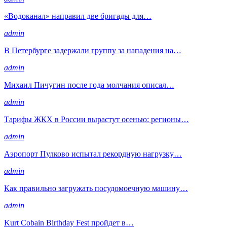
«Водоканал» направил две бригады для…
admin
В Петербурге задержали группу за нападения на…
admin
Михаил Пичугин после года молчания описал…
admin
Тарифы ЖКХ в России вырастут осенью: регионы…
admin
Аэропорт Пулково испытал рекордную нагрузку…
admin
Как правильно загружать посудомоечную машину…
admin
Kurt Cobain Birthday Fest пройдет в…