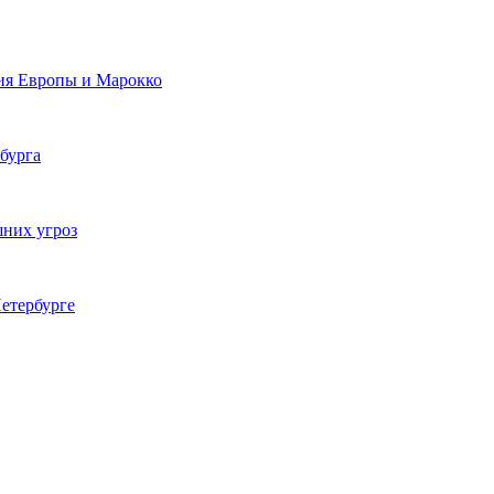
ия Европы и Марокко
бурга
шних угроз
етербурге