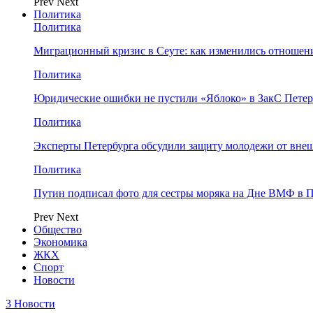
Prev
Next
Политика
Политика
Миграционный кризис в Сеуте: как изменились отношен
Политика
Юридические ошибки не пустили «Яблоко» в ЗакС Петер
Политика
Эксперты Петербурга обсудили защиту молодежи от вне
Политика
Путин подписал фото для сестры моряка на Дне ВМФ в П
Prev
Next
Общество
Экономика
ЖКХ
Спорт
Новости
3 Новости