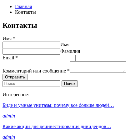
Главная
Контакты
Контакты
Имя
*
Имя
Фамилия
Email
*
Комментарий или сообщение
*
Отправить
Интересное:
Биде и умные унитазы: почему все больше людей…
admin
Какие акции для реинвестирования дивидендов…
admin