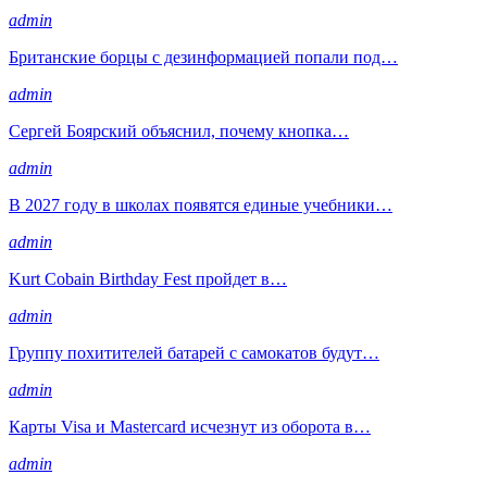
admin
Британские борцы с дезинформацией попали под…
admin
Сергей Боярский объяснил, почему кнопка…
admin
В 2027 году в школах появятся единые учебники…
admin
Kurt Cobain Birthday Fest пройдет в…
admin
Группу похитителей батарей с самокатов будут…
admin
Карты Visa и Mastercard исчезнут из оборота в…
admin