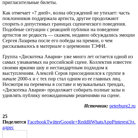
пригласительные билеты.
Как отмечает «7 дней», волна обсуждений не утихает: часть
поклонников поддержала артиста, другие продолжают
спорить о допустимых границах сценического поведения.
Подобные ситуации с реакцией публики на поведение
артистов не редкость — скажем, недавно обсуждались эмоции
Сергея Лазарева после его победы на премии, о чем
рассказывалось в материале о церемонии ТЭФИ.
Группа «Дискотека Авария» уже много лет остается одной из
самых узнаваемых на российской сцене. Коллектив известен
своими яркими шоу и нестандартным подходом к
выступлениям. Алексей Серов присоединился к группе в
начале 2000-х и с тех пор стал одним из ее главных лиц.
Несмотря на перемены в составе и музыкальных трендах,
«Дискотека Авария» продолжает собирать полные залы и
удивлять публику неожиданными решениями на сцене.
Источник:
peterburg2.ru
25
Поделится
Facebook
Twitter
Google+
ReddIt
WhatsApp
Pinterest
Эл.
адрес