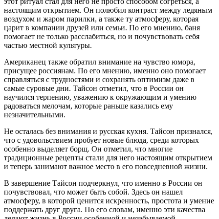
этот ритуал стал для него не просто способом согреться, а
настоящим открытием. Он полюбил контраст между ледяным
воздухом и жаром парилки, а также ту атмосферу, которая
царит в компании друзей или семьи. По его мнению, баня
помогает не только расслабиться, но и почувствовать себя
частью местной культуры.
Американец также обратил внимание на чувство юмора,
присущее россиянам. По его мнению, именно оно помогает
справляться с трудностями и сохранять оптимизм даже в
самые суровые дни. Тайсон отметил, что в России он
научился терпению, уважению к окружающим и умению
радоваться мелочам, которые раньше казались ему
незначительными.
Не осталась без внимания и русская кухня. Тайсон признался,
что с удовольствием пробует новые блюда, среди которых
особенно выделяет борщ. Он отметил, что многие
традиционные рецепты стали для него настоящим открытием
и теперь занимают важное место в его повседневной жизни.
В завершение Тайсон подчеркнул, что именно в России он
почувствовал, что может быть собой. Здесь он нашел
атмосферу, в которой ценится искренность, простота и умение
поддержать друг друга. По его словам, именно эти качества
делают жизнь в России особенной и незабываемой.