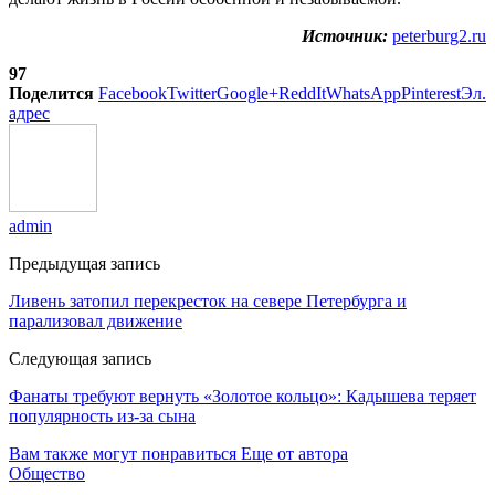
Источник:
peterburg2.ru
97
Поделится
Facebook
Twitter
Google+
ReddIt
WhatsApp
Pinterest
Эл.
адрес
admin
Предыдущая запись
Ливень затопил перекресток на севере Петербурга и
парализовал движение
Следующая запись
Фанаты требуют вернуть «Золотое кольцо»: Кадышева теряет
популярность из-за сына
Вам также могут понравиться
Еще от автора
Общество