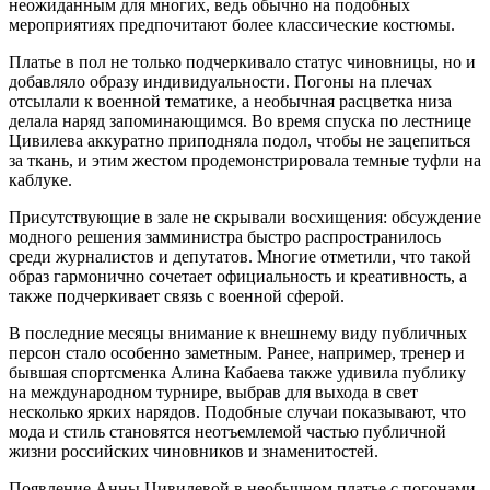
неожиданным для многих, ведь обычно на подобных
мероприятиях предпочитают более классические костюмы.
Платье в пол не только подчеркивало статус чиновницы, но и
добавляло образу индивидуальности. Погоны на плечах
отсылали к военной тематике, а необычная расцветка низа
делала наряд запоминающимся. Во время спуска по лестнице
Цивилева аккуратно приподняла подол, чтобы не зацепиться
за ткань, и этим жестом продемонстрировала темные туфли на
каблуке.
Присутствующие в зале не скрывали восхищения: обсуждение
модного решения замминистра быстро распространилось
среди журналистов и депутатов. Многие отметили, что такой
образ гармонично сочетает официальность и креативность, а
также подчеркивает связь с военной сферой.
В последние месяцы внимание к внешнему виду публичных
персон стало особенно заметным. Ранее, например, тренер и
бывшая спортсменка Алина Кабаева также удивила публику
на международном турнире, выбрав для выхода в свет
несколько ярких нарядов. Подобные случаи показывают, что
мода и стиль становятся неотъемлемой частью публичной
жизни российских чиновников и знаменитостей.
Появление Анны Цивилевой в необычном платье с погонами