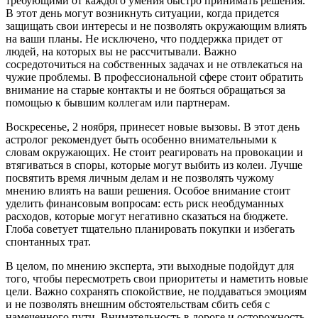
требующими от каждого умения быстро принимать решения.
В этот день могут возникнуть ситуации, когда придется
защищать свои интересы и не позволять окружающим влиять
на ваши планы. Не исключено, что поддержка придет от
людей, на которых вы не рассчитывали. Важно
сосредоточиться на собственных задачах и не отвлекаться на
чужие проблемы. В профессиональной сфере стоит обратить
внимание на старые контакты и не бояться обращаться за
помощью к бывшим коллегам или партнерам.
Воскресенье, 2 ноября, принесет новые вызовы. В этот день
астролог рекомендует быть особенно внимательными к
словам окружающих. Не стоит реагировать на провокации и
втягиваться в споры, которые могут выбить из колеи. Лучше
посвятить время личным делам и не позволять чужому
мнению влиять на ваши решения. Особое внимание стоит
уделить финансовым вопросам: есть риск необдуманных
расходов, которые могут негативно сказаться на бюджете.
Глоба советует тщательно планировать покупки и избегать
спонтанных трат.
В целом, по мнению эксперта, эти выходные подойдут для
того, чтобы пересмотреть свои приоритеты и наметить новые
цели. Важно сохранять спокойствие, не поддаваться эмоциям
и не позволять внешним обстоятельствам сбить себя с
намеченного пути. Внимательность в дороге и осторожность