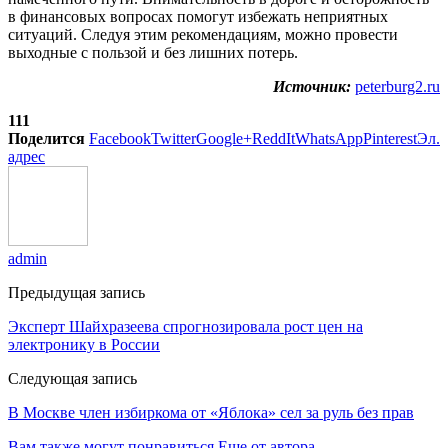
в финансовых вопросах помогут избежать неприятных
ситуаций. Следуя этим рекомендациям, можно провести
выходные с пользой и без лишних потерь.
Источник:
peterburg2.ru
111
Поделится
Facebook
Twitter
Google+
ReddIt
WhatsApp
Pinterest
Эл.
адрес
admin
Предыдущая запись
Эксперт Шайхразеева спрогнозировала рост цен на
электронику в России
Следующая запись
В Москве член избиркома от «Яблока» сел за руль без прав
Вам также могут понравиться
Еще от автора