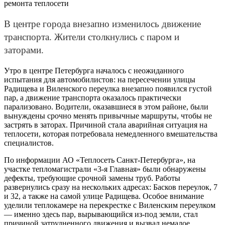
В центре города внезапно изменилось движение
транспорта. Жители столкнулись с паром и
заторами.
Утро в центре Петербурга началось с неожиданного
испытания для автомобилистов: на пересечении улицы
Радищева и Виленского переулка внезапно появился густой
пар, а движение транспорта оказалось практически
парализовано. Водители, оказавшиеся в этом районе, были
вынуждены срочно менять привычные маршруты, чтобы не
застрять в заторах. Причиной стала аварийная ситуация на
теплосети, которая потребовала немедленного вмешательства
специалистов.
По информации АО «Теплосеть Санкт-Петербурга», на
участке тепломагистрали «3-я Главная» были обнаружены
дефекты, требующие срочной замены труб. Работы
развернулись сразу на нескольких адресах: Басков переулок, 7
и 32, а также на самой улице Радищева. Особое внимание
уделили теплокамере на перекрестке с Виленским переулком
— именно здесь пар, вырывающийся из-под земли, стал
причиной затрудненного движения и вызвал немалое