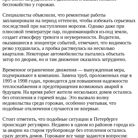
беспокойство у горожан.
Специалисты объяснили, что ремонтные работы
запланировали на период оттепели, чтобы избежать серьезных
последствий при наступлении морозов. Однако даже при
плюсовой температуре пар, поднимающийся из-под земли,
создает атмосферу тревоги и неуверенности. Водители,
оказавшиеся в эпицентре событий, отмечают, что видимость
резко ухудшилась, а пробка растянулась на несколько
кварталов. Некоторые автомобилисты пытались объехать
затор по дворам, но и там движение оказалось затруднено.
Временное ограничение движения — вынужденная мера,
подчеркивают в компании. Замена труб, проложенных еще в
1995 и 1998 годах, проводится для повышения надежности
теплоснабжения и предотвращения возможных аварий в
будущем. На время работ жители нескольких домов остались
без отопления и горячей воды. Это вызвало волну
недовольства среди горожан, особенно учитывая, что
подобные отключения случаются не впервые.
Стоит отметить, что подобные ситуации в Петербурге
происходят регулярно. Недавно в одном из районов города из-
за аварии на старом трубопроводе без отопления остались
сразу десять домов. Горожане все чаще задаются вопросом: