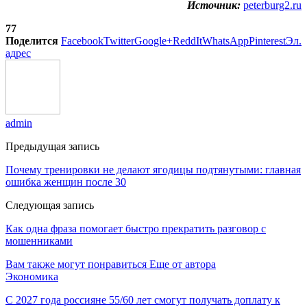
Источник:
peterburg2.ru
77
Поделится
Facebook
Twitter
Google+
ReddIt
WhatsApp
Pinterest
Эл.
адрес
admin
Предыдущая запись
Почему тренировки не делают ягодицы подтянутыми: главная
ошибка женщин после 30
Следующая запись
Как одна фраза помогает быстро прекратить разговор с
мошенниками
Вам также могут понравиться
Еще от автора
Экономика
С 2027 года россияне 55/60 лет смогут получать доплату к