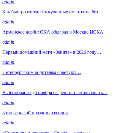
admin
Как быстро отстирать кухонные полотенца без…
admin
Армейское дерби: СКА обыграл в Москве ЦСКА
admin
Первый домашний матч «Зенита» в 2026 году…
admin
Петербургским родителям советуют…
admin
В Ленобласти до ноября разрешили легализовать…
admin
3 июля: какой праздник сегодня
admin
«Сурганова и оркестр», «Опера — всем» и…