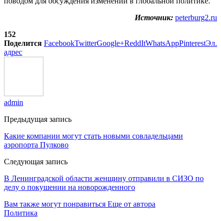
поводом для обсуждения изменений в глобальной политике.
Источник:
peterburg2.ru
152
Поделится
Facebook
Twitter
Google+
ReddIt
WhatsApp
Pinterest
Эл.
адрес
admin
Предыдущая запись
Какие компании могут стать новыми совладельцами
аэропорта Пулково
Следующая запись
В Ленинградской области женщину отправили в СИЗО по
делу о покушении на новорожденного
Вам также могут понравиться
Еще от автора
Политика