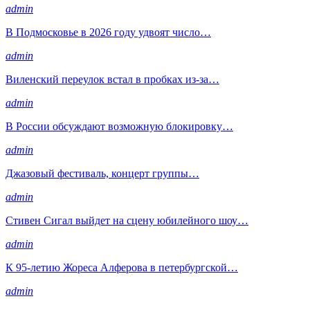
admin
В Подмосковье в 2026 году удвоят число…
admin
Виленский переулок встал в пробках из-за…
admin
В России обсуждают возможную блокировку…
admin
Джазовый фестиваль, концерт группы…
admin
Стивен Сигал выйдет на сцену юбилейного шоу…
admin
К 95-летию Жореса Алферова в петербургской…
admin