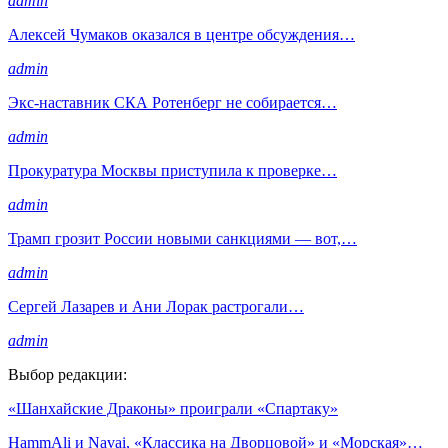
admin
Алексей Чумаков оказался в центре обсуждения…
admin
Экс-наставник СКА Ротенберг не собирается…
admin
Прокуратура Москвы приступила к проверке…
admin
Трамп грозит России новыми санкциями — вот,…
admin
Сергей Лазарев и Ани Лорак растрогали…
admin
Выбор редакции:
«Шанхайские Драконы» проиграли «Спартаку»
HammAli и Navai, «Классика на Дворцовой» и «Морская»…