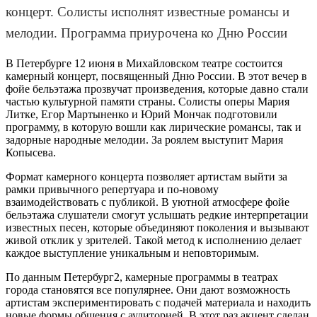
концерт. Солисты исполнят известные романсы и
мелодии. Программа приурочена ко Дню России
В Петербурге 12 июня в Михайловском театре состоится
камерный концерт, посвященный Дню России. В этот вечер в
фойе бельэтажа прозвучат произведения, которые давно стали
частью культурной памяти страны. Солисты оперы Мария
Литке, Егор Мартыненко и Юрий Мончак подготовили
программу, в которую вошли как лирические романсы, так и
задорные народные мелодии. За роялем выступит Мария
Копысева.
Формат камерного концерта позволяет артистам выйти за
рамки привычного репертуара и по-новому
взаимодействовать с публикой. В уютной атмосфере фойе
бельэтажа слушатели смогут услышать редкие интерпретации
известных песен, которые объединяют поколения и вызывают
живой отклик у зрителей. Такой метод к исполнению делает
каждое выступление уникальным и неповторимым.
По данным Петербург2, камерные программы в театрах
города становятся все популярнее. Они дают возможность
артистам экспериментировать с подачей материала и находить
новые формы общения с аудиторией. В этот раз акцент сделан