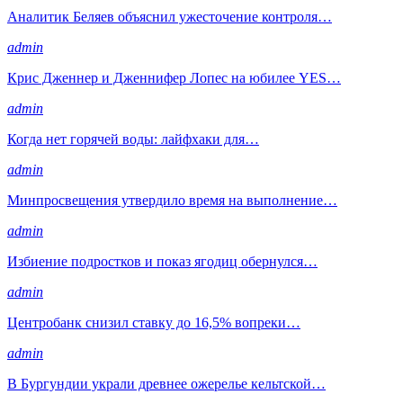
Аналитик Беляев объяснил ужесточение контроля…
admin
Крис Дженнер и Дженнифер Лопес на юбилее YES…
admin
Когда нет горячей воды: лайфхаки для…
admin
Минпросвещения утвердило время на выполнение…
admin
Избиение подростков и показ ягодиц обернулся…
admin
Центробанк снизил ставку до 16,5% вопреки…
admin
В Бургундии украли древнее ожерелье кельтской…