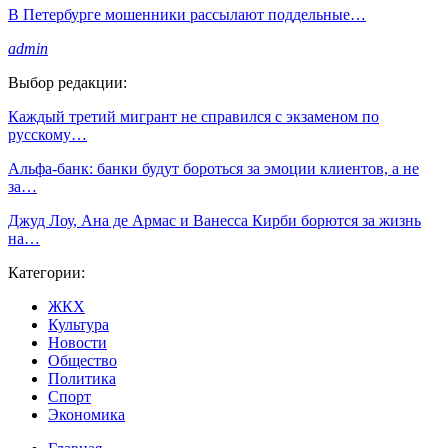
В Петербурге мошенники рассылают поддельные…
admin
Выбор редакции:
Каждый третий мигрант не справился с экзаменом по
русскому…
Альфа-банк: банки будут бороться за эмоции клиентов, а не
за…
Джуд Лоу, Ана де Армас и Ванесса Кирби борются за жизнь
на…
Категории:
ЖКХ
Культура
Новости
Общество
Политика
Спорт
Экономика