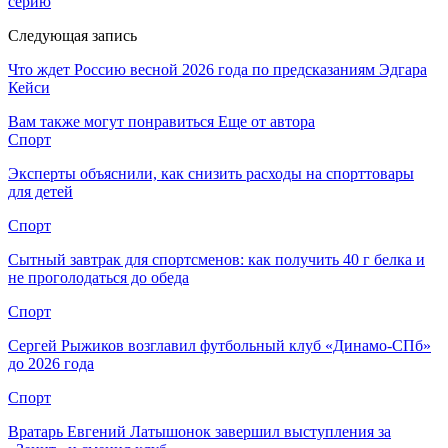
серию
Следующая запись
Что ждет Россию весной 2026 года по предсказаниям Эдгара
Кейси
Вам также могут понравиться
Еще от автора
Спорт
Эксперты объяснили, как снизить расходы на спорттовары
для детей
Спорт
Сытный завтрак для спортсменов: как получить 40 г белка и
не проголодаться до обеда
Спорт
Сергей Рыжиков возглавил футбольный клуб «Динамо-СПб»
до 2026 года
Спорт
Вратарь Евгений Латышонок завершил выступления за