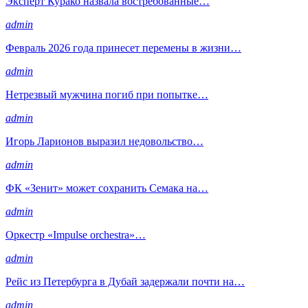
Эксперт Курако назвала востребованные…
admin
Февраль 2026 года принесет перемены в жизни…
admin
Нетрезвый мужчина погиб при попытке…
admin
Игорь Ларионов выразил недовольство…
admin
ФК «Зенит» может сохранить Семака на…
admin
Оркестр «Impulse orchestra»…
admin
Рейс из Петербурга в Дубай задержали почти на…
admin