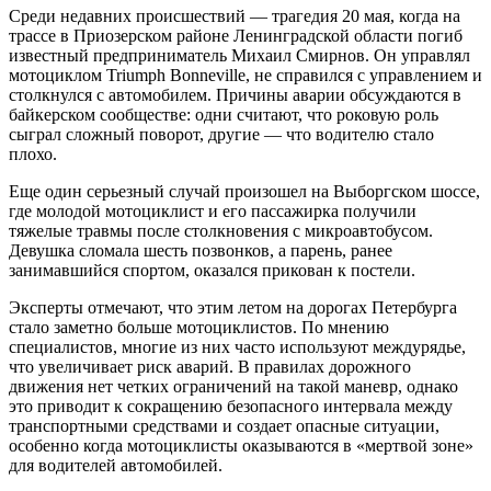
Среди недавних происшествий — трагедия 20 мая, когда на
трассе в Приозерском районе Ленинградской области погиб
известный предприниматель Михаил Смирнов. Он управлял
мотоциклом Triumph Bonneville, не справился с управлением и
столкнулся с автомобилем. Причины аварии обсуждаются в
байкерском сообществе: одни считают, что роковую роль
сыграл сложный поворот, другие — что водителю стало
плохо.
Еще один серьезный случай произошел на Выборгском шоссе,
где молодой мотоциклист и его пассажирка получили
тяжелые травмы после столкновения с микроавтобусом.
Девушка сломала шесть позвонков, а парень, ранее
занимавшийся спортом, оказался прикован к постели.
Эксперты отмечают, что этим летом на дорогах Петербурга
стало заметно больше мотоциклистов. По мнению
специалистов, многие из них часто используют междурядье,
что увеличивает риск аварий. В правилах дорожного
движения нет четких ограничений на такой маневр, однако
это приводит к сокращению безопасного интервала между
транспортными средствами и создает опасные ситуации,
особенно когда мотоциклисты оказываются в «мертвой зоне»
для водителей автомобилей.