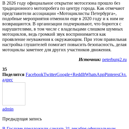
В 2026 году официальное открытие мотосезона прошло без
традиционного мотопробега по центру города. Как отмечают
представители ассоциации «Мотоциклисты Петербурга»,
подобные мероприятия отменили еще в 2020 году и к ним не
возвращаются. В организации подчеркивают, что борются с
нарушителями, в том числе с владельцами слишком шумных
мотоциклов, ведь громкий звук воспринимается как
проявление неуважения к окружающим. При этом правильная
настройка глушителей помогает повысить безопасность, делая
мотоциклы заметнее для других участников движения.
Источник:
peterburg2.ru
35
Поделится
Facebook
Twitter
Google+
ReddIt
WhatsApp
Pinterest
Эл.
адрес
admin
Предыдущая запись
В Госдуме предложили сделать 31 декабря официальным