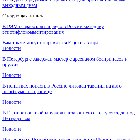
выходным днем
Следующая запись
В РЭМ разработали первую в России методику
этнотифлокомментирования
Вам также могут понравиться
Еще от автора
Новости
В Петербурге задержан мастер с арсеналом боеприпасов и
оружия
Новости
В попытках попасть в Россию литовец таранил на авто
шлагбаумы на границе
Новости
В Екатериновке обнаружили незаконную свалку отходов под
Петербургом
Новости
Попавшего в Черногории после концерта «Мумий Тролля»