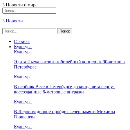
3 Новости о мире
3 Новости
Главная
Культура
Культура
Эдита Пьеха готовит юбилейный концерт к 90-летию в
Петербурге
Культура
В особняк Веге в Петербурге до конца лета вернут
воссозданные 6-метровые витражи
Культура
В Ледовом дворце пройдет вечер памяти Михаила
Горшенева
Культура