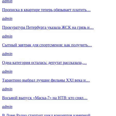
admin
Прописка в квартире теперь обязывает платить…
admin
Прокуратура Петербурга указала ЖСК на грязь и…
admin
Сытный завтрак для спортсменов: как получить…
admin
Одна категория осталась: депутат рассказала,…
admin
Тарантино выбрал лучшие фильмы XXI века и…
admin
Восьмой выпуск «Маска-7» на НТВ: кто снял…
admin
В Доме Радио стартует цикл концертов камерной…