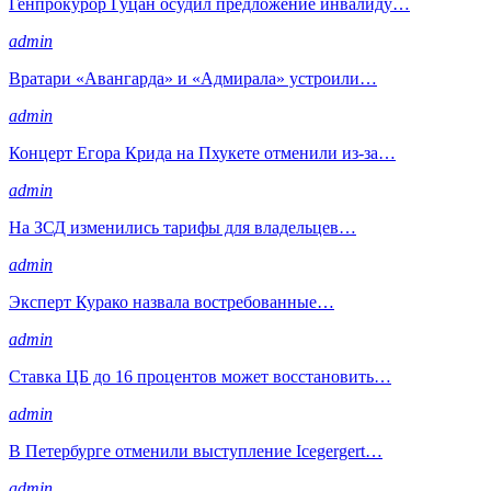
Генпрокурор Гуцан осудил предложение инвалиду…
admin
Вратари «Авангарда» и «Адмирала» устроили…
admin
Концерт Егора Крида на Пхукете отменили из-за…
admin
На ЗСД изменились тарифы для владельцев…
admin
Эксперт Курако назвала востребованные…
admin
Ставка ЦБ до 16 процентов может восстановить…
admin
В Петербурге отменили выступление Icegergert…
admin