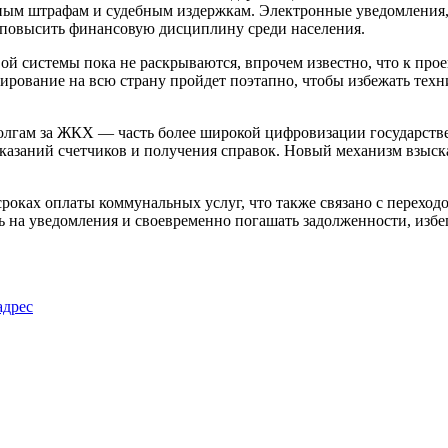
ным штрафам и судебным издержкам. Электронные уведомления,
 повысить финансовую дисциплину среди населения.
й системы пока не раскрываются, впрочем известно, что к прое
ирование на всю страну пройдет поэтапно, чтобы избежать техн
долгам за ЖКХ — часть более широкой цифровизации государстве
казаний счетчиков и получения справок. Новый механизм взыскан
в сроках оплаты коммунальных услуг, что также связано с перех
ь на уведомления и своевременно погашать задолженности, избе
адрес