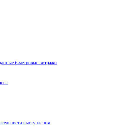
озданные 6-метровые витражи
нева
ительности выступления