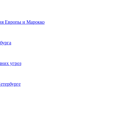
ия Европы и Марокко
бурга
шних угроз
етербурге