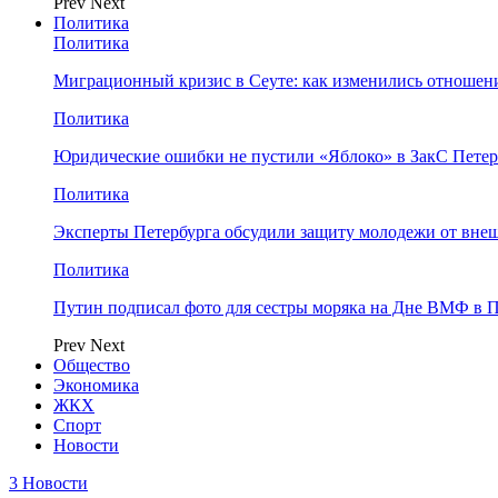
Prev
Next
Политика
Политика
Миграционный кризис в Сеуте: как изменились отношен
Политика
Юридические ошибки не пустили «Яблоко» в ЗакС Петер
Политика
Эксперты Петербурга обсудили защиту молодежи от вне
Политика
Путин подписал фото для сестры моряка на Дне ВМФ в П
Prev
Next
Общество
Экономика
ЖКХ
Спорт
Новости
3 Новости