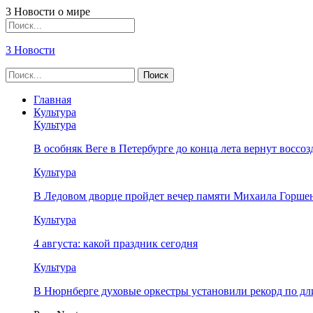
3 Новости о мире
3 Новости
Главная
Культура
Культура
В особняк Веге в Петербурге до конца лета вернут восс
Культура
В Ледовом дворце пройдет вечер памяти Михаила Горше
Культура
4 августа: какой праздник сегодня
Культура
В Нюрнберге духовые оркестры установили рекорд по дл