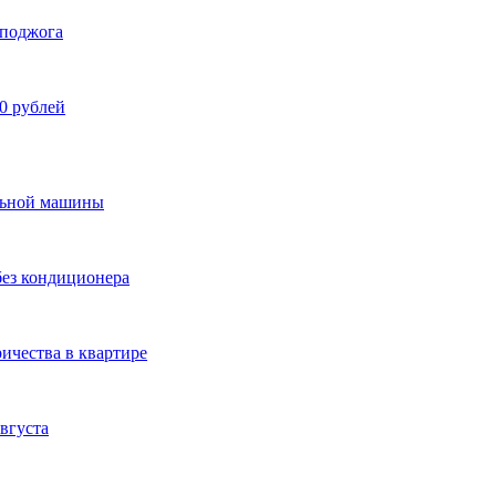
 поджога
00 рублей
альной машины
без кондиционера
ичества в квартире
вгуста