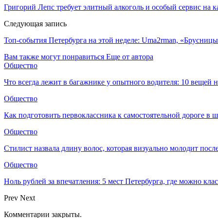
Григорий Лепс требует элитный алкоголь и особый сервис на 
Следующая запись
Топ-события Петербурга на этой неделе: Uma2rman, «Брусницы
Вам также могут понравиться
Еще от автора
Общество
Что всегда лежит в багажнике у опытного водителя: 10 вещей н
Общество
Как подготовить первоклассника к самостоятельной дороге в 
Общество
Стилист назвала длину волос, которая визуально молодит после
Общество
Ноль рублей за впечатления: 5 мест Петербурга, где можно кла
Prev
Next
Комментарии закрыты.