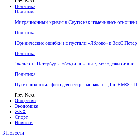
Prev
Next
Политика
Политика
Миграционный кризис в Сеуте: как изменились отношен
Политика
Юридические ошибки не пустили «Яблоко» в ЗакС Петер
Политика
Эксперты Петербурга обсудили защиту молодежи от вне
Политика
Путин подписал фото для сестры моряка на Дне ВМФ в П
Prev
Next
Общество
Экономика
ЖКХ
Спорт
Новости
3 Новости