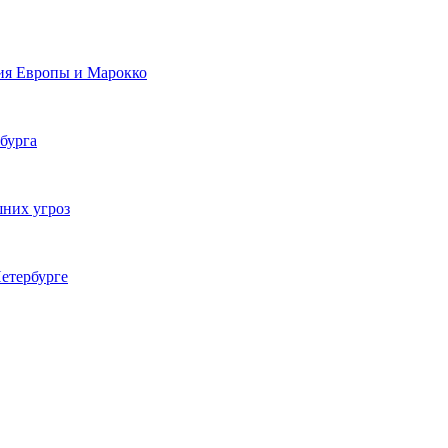
ия Европы и Марокко
бурга
шних угроз
етербурге