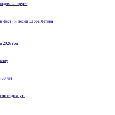
каждом концерте
н фест» и песни Егора Летова
а 2026 год
школу
 50 лет
ссно отдохнуть