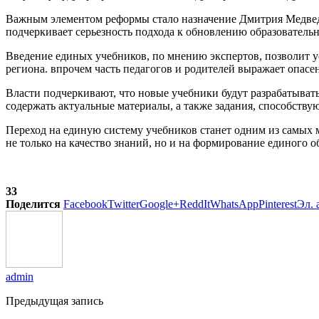
Важным элементом реформы стало назначение Дмитрия Медведев
подчеркивает серьезность подхода к обновлению образовательн
Введение единых учебников, по мнению экспертов, позволит ус
региона. впрочем часть педагогов и родителей выражает опас
Власти подчеркивают, что новые учебники будут разрабатыват
содержать актуальные материалы, а также задания, способств
Переход на единую систему учебников станет одним из самых 
не только на качество знаний, но и на формирование единого о
33
Поделится
Facebook
Twitter
Google+
ReddIt
WhatsApp
Pinterest
Эл. 
admin
Предыдущая запись