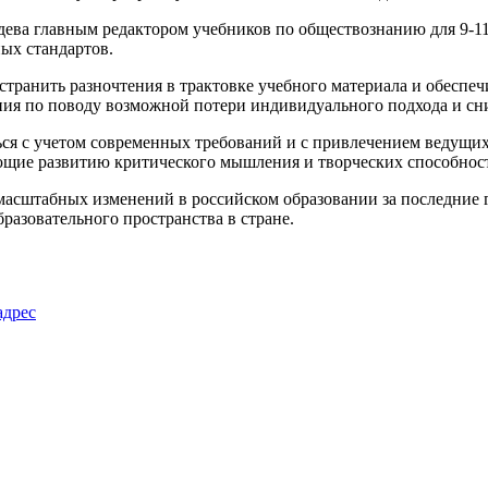
а главным редактором учебников по обществознанию для 9-11-х
ых стандартов.
транить разночтения в трактовке учебного материала и обеспеч
ения по поводу возможной потери индивидуального подхода и с
ься с учетом современных требований и с привлечением ведущих
ующие развитию критического мышления и творческих способнос
масштабных изменений в российском образовании за последние 
бразовательного пространства в стране.
адрес