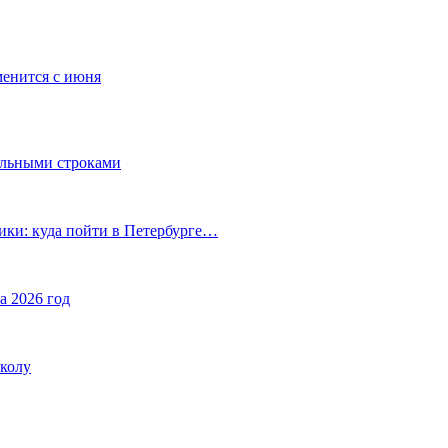
менится с июня
ельными строками
ики: куда пойти в Петербурге…
а 2026 год
школу