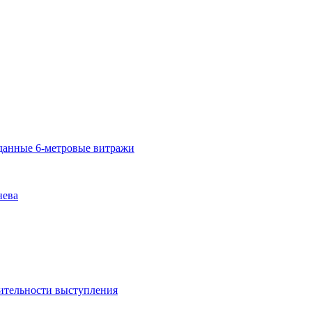
озданные 6-метровые витражи
нева
ительности выступления