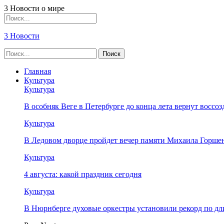
3 Новости о мире
3 Новости
Главная
Культура
Культура
В особняк Веге в Петербурге до конца лета вернут восс
Культура
В Ледовом дворце пройдет вечер памяти Михаила Горше
Культура
4 августа: какой праздник сегодня
Культура
В Нюрнберге духовые оркестры установили рекорд по дл