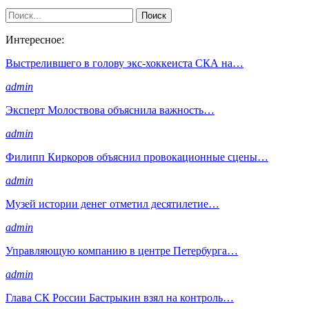
Интересное:
Выстрелившего в голову экс-хоккеиста СКА на…
admin
Эксперт Молоствова объяснила важность…
admin
Филипп Киркоров объяснил провокационные сцены…
admin
Музей истории денег отметил десятилетие…
admin
Управляющую компанию в центре Петербурга…
admin
Глава СК России Бастрыкин взял на контроль…