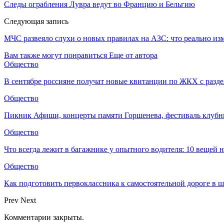
Следы ограбления Лувра ведут во Францию и Бельгию
Следующая запись
МЧС развеяло слухи о новых правилах на АЗС: что реально из
Вам также могут понравиться
Еще от автора
Общество
В сентябре россияне получат новые квитанции по ЖКХ с разд
Общество
Пикник Афиши, концерты памяти Горшенева, фестиваль клубн
Общество
Что всегда лежит в багажнике у опытного водителя: 10 вещей н
Общество
Как подготовить первоклассника к самостоятельной дороге в 
Prev
Next
Комментарии закрыты.