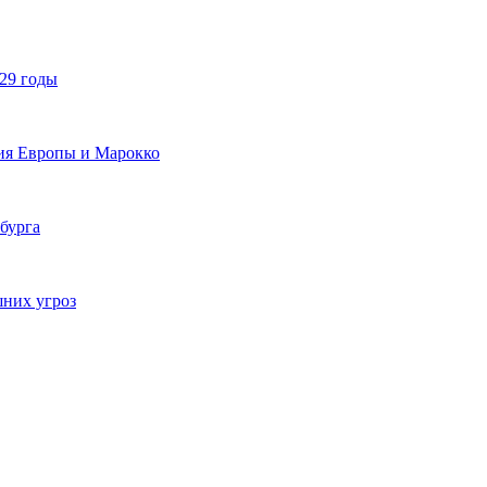
029 годы
ия Европы и Марокко
бурга
шних угроз