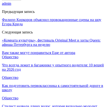
admin
Предыдущая запись
Филипп Киркоров объяснил провокационные сцены на шоу
Егора Крида
Следующая запись
«Комната культуры», фестиваль Original Meet и хиты Queen:
афиша Петербурга на неделю
Вам также могут понравиться
Еще от автора
Общество
Что всегда лежит в багажнике у опытного водителя: 10 вещей
на 2026 год
Общество
Как подготовить первоклассника к самостоятельной дороге в
школу
Общество
Стилист назвала длину волос, которая визуально молодит