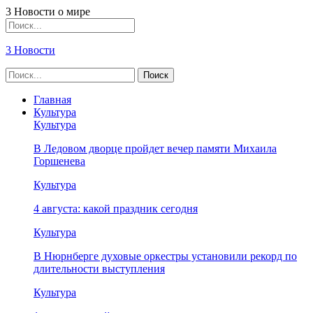
3 Новости о мире
3 Новости
Главная
Культура
Культура
В Ледовом дворце пройдет вечер памяти Михаила
Горшенева
Культура
4 августа: какой праздник сегодня
Культура
В Нюрнберге духовые оркестры установили рекорд по
длительности выступления
Культура