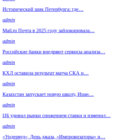
Исторический шик Петербурга: где…
admin
Mail.ru Почта в 2025 году заблокировала…
admin
Российские банки внедряют сервисы анализа…
admin
КХЛ оставила результат матча СКА и…
admin
Казахстан запускает новую школу, Иран…
admin
ЦБ удивил рынки снижением ставки и изменил…
admin
«Ундервуд», День джаза, «Импровизаторы» и…