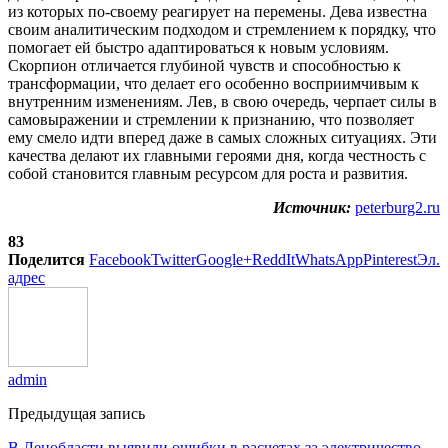
из которых по-своему реагирует на перемены. Дева известна
своим аналитическим подходом и стремлением к порядку, что
помогает ей быстро адаптироваться к новым условиям.
Скорпион отличается глубиной чувств и способностью к
трансформации, что делает его особенно восприимчивым к
внутренним изменениям. Лев, в свою очередь, черпает силы в
самовыражении и стремлении к признанию, что позволяет
ему смело идти вперед даже в самых сложных ситуациях. Эти
качества делают их главными героями дня, когда честность с
собой становится главным ресурсом для роста и развития.
Источник:
peterburg2.ru
83
Поделится
Facebook
Twitter
Google+
ReddIt
WhatsApp
Pinterest
Эл.
адрес
admin
Предыдущая запись
В Ленобласти выявили ошибки в расчетах за электричество