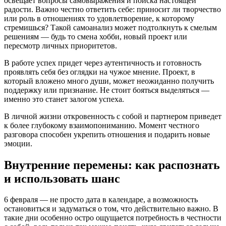
освещает вопросы самовыражения и поиска настоящей
радости. Важно честно ответить себе: приносит ли творчество
или роль в отношениях то удовлетворение, к которому
стремишься? Такой самоанализ может подтолкнуть к смелым
решениям — будь то смена хобби, новый проект или
пересмотр личных приоритетов.
В работе успех придет через аутентичность и готовность
проявлять себя без оглядки на чужое мнение. Проект, в
который вложено много души, может неожиданно получить
поддержку или признание. Не стоит бояться выделяться —
именно это станет залогом успеха.
В личной жизни откровенность с собой и партнером приведет
к более глубокому взаимопониманию. Момент честного
разговора способен укрепить отношения и подарить новые
эмоции.
Внутренние перемены: как распознать
и использовать шанс
6 февраля — не просто дата в календаре, а возможность
остановиться и задуматься о том, что действительно важно. В
такие дни особенно остро ощущается потребность в честности