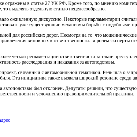
 отражены в статье 27 УК РФ. Кроме того, по мнению комитета,
Ф, то выделять отдельную статью нецелесообразно.
звало оживленную дискуссию. Некоторые парламентарии считали
енствовать уже существующие механизмы борьбы с подобными п
альной для российских дорог. Несмотря на то, что мошеннически
ривлечения виновных к ответственности. впрочем эксперты отм
более четкой регламентации ответственности за такие преступл
тивность расследования и наказания за автоподставы.
нопроект, связанный с автомобильной тематикой. Речь шла о за
обиля. Эта инициатива также вызвала широкий резонанс среди а
 за автоподставы был отклонен. Депутаты решили, что существую
тветственности и усложнению правоприменительной практики.
адрес