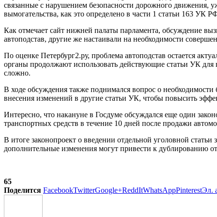
связанные с нарушением безопасности дорожного движения, уже
вымогательства, как это определено в части 1 статьи 163 УК Р
Как отмечает сайт нижней палаты парламента, обсуждение вы
автоподстав, другие же настаивали на необходимости соверш
По оценке Петербург2.ру, проблема автоподстав остается акту
органы продолжают использовать действующие статьи УК для п
сложно.
В ходе обсуждения также поднимался вопрос о необходимости 
внесения изменений в другие статьи УК, чтобы повысить эффек
Интересно, что накануне в Госдуме обсуждался еще один зако
транспортных средств в течение 10 дней после продажи автом
В итоге законопроект о введении отдельной уголовной статьи
дополнительные изменения могут привести к дублированию о
65
Поделится
Facebook
Twitter
Google+
ReddIt
WhatsApp
Pinterest
Эл. 