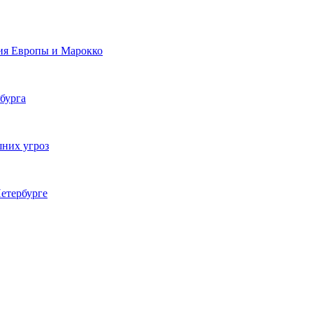
ия Европы и Марокко
бурга
шних угроз
етербурге