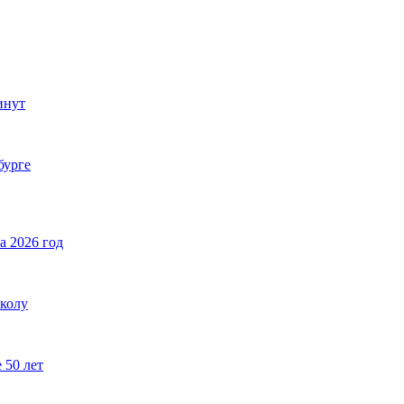
инут
бурге
а 2026 год
школу
 50 лет