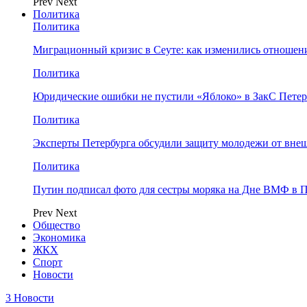
Prev
Next
Политика
Политика
Миграционный кризис в Сеуте: как изменились отношен
Политика
Юридические ошибки не пустили «Яблоко» в ЗакС Петер
Политика
Эксперты Петербурга обсудили защиту молодежи от вне
Политика
Путин подписал фото для сестры моряка на Дне ВМФ в П
Prev
Next
Общество
Экономика
ЖКХ
Спорт
Новости
3 Новости