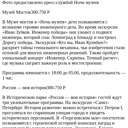
Фото предоставлено пресс-службой Ночи музеев
Музей Мостов300-750 Р
В Музее мостов в «Ночь музеев» дети познакомятся с
великими героями инженерного дела. Во время экскурсии
«Иван Зубков. Инженер победы» они узнают о подвиге
инженера, который спас Ленинград в блокаду и построил
Дорогу победы. Экскурсия «Кто вы, Иван Кулибин?»
раскроет тайны гениального механика, чьи изобретения стали
основой для многих инженерных решений. Также пройдет
уникальный концерт «Инженер. Скрипка. Точный расчет»,
где музыка сыграет важную роль в мостостроении.
Программа начинается с 18:00 до 05:00, продолжительность —
1 час.
Россия — моя история300-750 Р
В Историческом парке «Россия — моя история» гостей ждут
три увлекательные программы. На экскурсии «Санкт-
Петербург. История развития» можно встретиться с Петром I,
прогуляться по старинным улицам города и увидеть
исторических персонажей. В «Георгиевском зале» посетители
познакомятся с героической историей воинских наград и