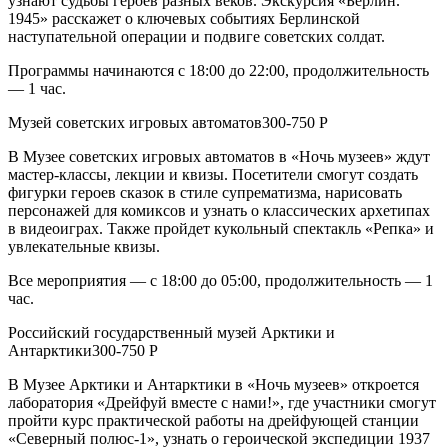
узнают судьбы героев разных веков. Экскурсия «Берлин.
1945» расскажет о ключевых событиях Берлинской
наступательной операции и подвиге советских солдат.
Программы начинаются с 18:00 до 22:00, продолжительность
— 1 час.
Музей советских игровых автоматов300-750 Р
В Музее советских игровых автоматов в «Ночь музеев» ждут
мастер-классы, лекции и квизы. Посетители смогут создать
фигурки героев сказок в стиле супрематизма, нарисовать
персонажей для комиксов и узнать о классических архетипах
в видеоиграх. Также пройдет кукольный спектакль «Репка» и
увлекательные квизы.
Все мероприятия — с 18:00 до 05:00, продолжительность — 1
час.
Российский государственный музей Арктики и
Антарктики300-750 Р
В Музее Арктики и Антарктики в «Ночь музеев» откроется
лаборатория «Дрейфуй вместе с нами!», где участники смогут
пройти курс практической работы на дрейфующей станции
«Северный полюс-1», узнать о героической экспедиции 1937