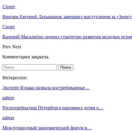
Спорт
Вратарь Евгений Латышонок завершил выступления за «Зенит»
Спорт
Валерий Масалитин оценил стратегию развития молодых игро
Prev
Next
Комментарии закрыты.
Интересное:
Эксперт Курако назвала востребованные…
admin
Роспотребнадзор Петербурга напомнил детям о…
admin
Международный экономический форум в…