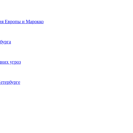
ия Европы и Марокко
бурга
шних угроз
етербурге