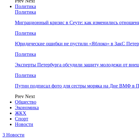
Prev
Next
Политика
Политика
Миграционный кризис в Сеуте: как изменились отношен
Политика
Юридические ошибки не пустили «Яблоко» в ЗакС Петер
Политика
Эксперты Петербурга обсудили защиту молодежи от вне
Политика
Путин подписал фото для сестры моряка на Дне ВМФ в П
Prev
Next
Общество
Экономика
ЖКХ
Спорт
Новости
3 Новости