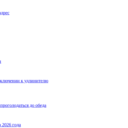
адрес
ы
дключении к удлинителю
 проголодаться до обеда
 2026 года