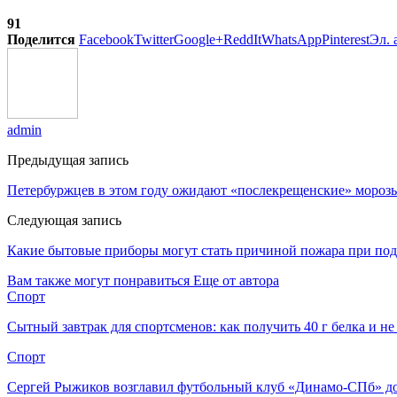
91
Поделится
Facebook
Twitter
Google+
ReddIt
WhatsApp
Pinterest
Эл. 
admin
Предыдущая запись
Петербуржцев в этом году ожидают «послекрещенские» мороз
Следующая запись
Какие бытовые приборы могут стать причиной пожара при по
Вам также могут понравиться
Еще от автора
Спорт
Сытный завтрак для спортсменов: как получить 40 г белка и не
Спорт
Сергей Рыжиков возглавил футбольный клуб «Динамо-СПб» до