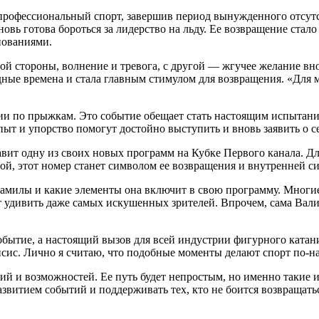
профессиональный спорт, завершив период вынужденного отсутс
вь готова бороться за лидерство на льду. Ее возвращение стало
нованиями.
ой стороны, волнение и тревога, с другой — жгучее желание вн
ные времена и стала главным стимулом для возвращения. «Для ме
ии по прыжкам. Это событие обещает стать настоящим испытани
пыт и упорство помогут достойно выступить и вновь заявить о с
вит одну из своих новых программ на Кубке Первого канала. Для
ой, этот номер станет символом ее возвращения и внутренней с
амилы и какие элементы она включит в свою программу. Многие 
 удивить даже самых искушенных зрителей. Впрочем, сама Валие
ытие, а настоящий вызов для всей индустрии фигурного катани
кепсис. Лично я считаю, что подобные моменты делают спорт по
 и возможностей. Ее путь будет непростым, но именно такие 
развитием событий и поддерживать тех, кто не боится возвращать