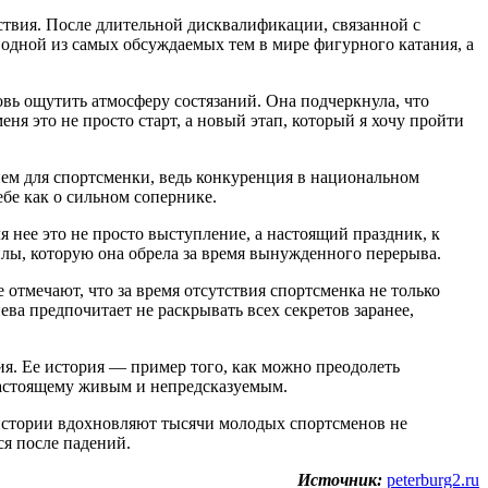
твия. После длительной дисквалификации, связанной с
 одной из самых обсуждаемых тем в мире фигурного катания, а
овь ощутить атмосферу состязаний. Она подчеркнула, что
ня это не просто старт, а новый этап, который я хочу пройти
ем для спортсменки, ведь конкуренция в национальном
ебе как о сильном сопернике.
 нее это не просто выступление, а настоящий праздник, к
илы, которую она обрела за время вынужденного перерыва.
отмечают, что за время отсутствия спортсменка не только
ва предпочитает не раскрывать всех секретов заранее,
я. Ее история — пример того, как можно преодолеть
-настоящему живым и непредсказуемым.
истории вдохновляют тысячи молодых спортсменов не
ся после падений.
Источник:
peterburg2.ru