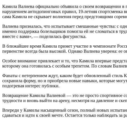
Камила Валиева официально объявила о своем возвращении в 
нарушением антидопинговых правил, 19-летняя спортсменка вно
сама Камила не скрывает волнения перед предстоящими сорев
Валиева призналась, что испытывает смешанные чувства: с одн
именно поддержка болельщиков помогла ей не сломаться в труд
вместе с вами», — поделилась фигуристка.
В ближайшее время Камила примет участие в чемпионате Росс
первенстве всегда была высокой. Однако Валиева уверена: ее о
Особое внимание привлекает и то, что Камила впервые предста
которому она готовилась с особым трепетом. По словам Валиев
Фанаты с нетерпением ждут, каким будет обновленный стиль К
сохранила форму, но и приобрела новые навыки, которые могут
подогревая интерес публики.
Возвращение Камилы Валиевой — это не просто спортивное соб
трудности и вновь выйти на арену, несмотря на давление и с
Впереди у Камилы насыщенный сезон, полный новых испытаний
сдаваться и идти к своей мечте. Остается только наблюдать за 