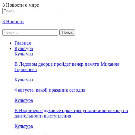
3 Новости о мире
3 Новости
Главная
Культура
Культура
В Ледовом дворце пройдет вечер памяти Михаила
Горшенева
Культура
4 августа: какой праздник сегодня
Культура
В Нюрнберге духовые оркестры установили рекорд по
длительности выступления
Культура