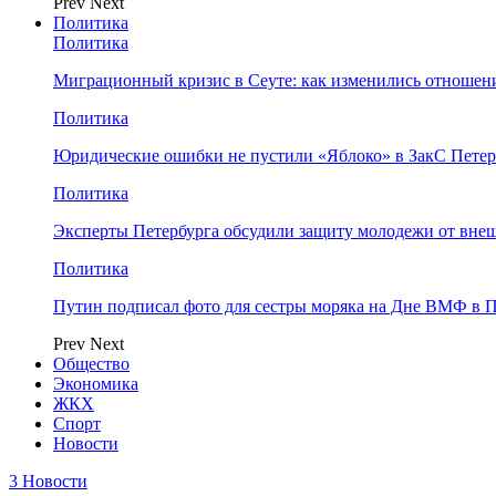
Prev
Next
Политика
Политика
Миграционный кризис в Сеуте: как изменились отношен
Политика
Юридические ошибки не пустили «Яблоко» в ЗакС Петер
Политика
Эксперты Петербурга обсудили защиту молодежи от вне
Политика
Путин подписал фото для сестры моряка на Дне ВМФ в П
Prev
Next
Общество
Экономика
ЖКХ
Спорт
Новости
3 Новости