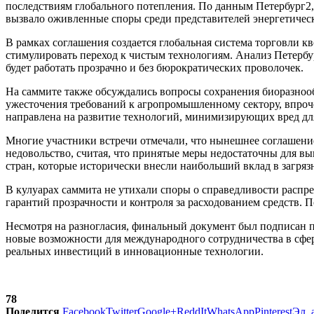
последствиям глобального потепления. По данным Петербург2,
вызвало оживленные споры среди представителей энергетическ
В рамках соглашения создается глобальная система торговли к
стимулировать переход к чистым технологиям. Анализ Петербур
будет работать прозрачно и без бюрократических проволочек.
На саммите также обсуждались вопросы сохранения биоразнооб
ужесточения требований к агропромышленному сектору, впроч
направлена на развитие технологий, минимизирующих вред д
Многие участники встречи отмечали, что нынешнее соглашени
недовольство, считая, что принятые меры недостаточны для вы
стран, которые исторически внесли наибольший вклад в загряз
В кулуарах саммита не утихали споры о справедливости расп
гарантий прозрачности и контроля за расходованием средств. 
Несмотря на разногласия, финальный документ был подписан 
новые возможности для международного сотрудничества в сфер
реальных инвестиций в инновационные технологии.
78
Поделится
Facebook
Twitter
Google+
ReddIt
WhatsApp
Pinterest
Эл. 