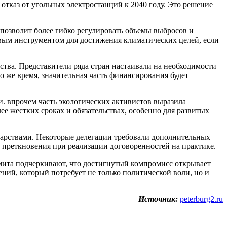
тказ от угольных электростанций к 2040 году. Это решение
 позволит более гибко регулировать объемы выбросов и
евым инструментом для достижения климатических целей, если
ства. Представители ряда стран настаивали на необходимости
 же время, значительная часть финансирования будет
 впрочем часть экологических активистов выразила
е жестких сроках и обязательствах, особенно для развитых
дарствами. Некоторые делегации требовали дополнительных
м преткновения при реализации договоренностей на практике.
ита подчеркивают, что достигнутый компромисс открывает
ий, который потребует не только политической воли, но и
Источник:
peterburg2.ru