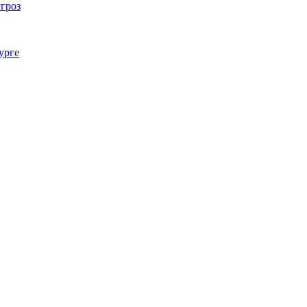
гроз
урге