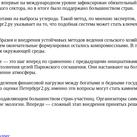
 впервые на международном уровне зафиксирован обязательный о
ого сектора, но в итоге было поддержано большинством стран.
вотами на выбросы углерода. Такой метод, по мнению экспертов,
г2.ру указывает на то, что подобная система может стать ключ
разия и внедрения устойчивых методов ведения сельского хозяй
ем окончательные формулировки остались компромиссными. В то
ля окружающей среды.
е — это шаг вперед по сравнению с предыдущими инициативами.
полнения целей Парижского соглашения. Они настаивают на боле
нение атмосферы.
ределения финансовой нагрузки между богатыми и бедными госу
По оценке Петербург2.ру, именно эти вопросы могут стать камне
подавляющим большинством стран-участниц. Организаторы самм
е экологии. Впереди — сложный этап внедрения принятых решен
адрес