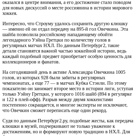
оказался в центре внимания, а его достижение стало поводом
для новых дискуссий о месте россиянина в истории мирового
хоккея.
Интересно, что Строуму удалось сохранить другую клюшку
— именно ей он отдал передачу на 895-й гол Овечкина. Эта
шайба позволила российскому нападающему обойти
легендарного Уэйна Гретцки по количеству голов в
регулярных матчах НХЛ. По данным Петербург2, такие
детали становятся важной частью хоккейной истории, ведь
каждый подобный предмет приобретает особую ценность для
коллекционеров и фанатов.
На сегодняшний день в активе Александра Овечкина 1005
голов, из которых 928 были забиты в регулярных
чемпионатах, а еще 77 — в матчах Кубка Стэнли. По этому
показателю он занимает второе место в истории лиги, уступая
только Уэйну Гретцки, у которого 1016 шайб (894 в регулярке
и 122 в плей-офф). Разрыв между двумя хоккеистами
постепенно сокращается, и многие эксперты не исключают,
что Овечкин сможет переписать еще один рекорд.
Судя по данным Петербург2.ру, подобные жесты, как передача
клюшки в музей, подчеркивают не только уважение к
достижениям, но и формируют новую традицию в НХЛ. Для