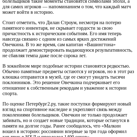
болельщиков такие моменты становятся символами эпохи, а
для самих игроков — напоминанием о том, что каждый матч
может войти в историю.
Стоит отметить, что Дилан Строум, несмотря на потерю
памятного инвентаря, не скрывает гордости за свою
причастность к историческим событиям. Его имя теперь
навсегда связано с одним из самых ярких достижений
Овечкина. В то же время, сам капитан «Вашингтона»
продолжает демонстрировать выдающуюся результативность,
не сбавляя темпа даже после сорока лет.
В хоккейном мире подобные истории становятся редкостью.
Обычно памятные предметы остаются у игроков, но в этот раз
клюшка отправится в музей, где ее смогут увидеть тысячи
поклонников. Это решение Овечкина подчеркивает его
отношение к собственным рекордам и уважение к истории
спорта.
По оценке Петербург2.ру, такие поступки формируют новый
взгляд на спортивное наследие и укрепляют связь между
поколениями болельщиков. Овечкин не только продолжает
забивать, но и создает новые традиции, которые останутся в
памяти на долгие годы. Ранее сообщалось, что «Малкин
вошел в историю: россиянин впервые за три года оформил
хет-трик в НХЛ и преодолел 1400 очков».