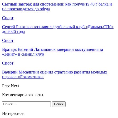
Сытный завтрак для спортсменов: как получить 40 г белка и
не проголодаться до обеда
Спорт
Сергей Рыжиков возглавил футбольный клуб «Динамо-СПб»
до 2026 года
Спорт
Вратарь Евгений Латышонок завершил выступления за
«Зенит» и сменил клуб
Спорт
Валерий Масалитин оценил стратегию развития молодых
игроков «Локомотива»
Prev
Next
Комментарии закрыты.
Интересное: