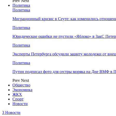
Prev
Next
Политика
Политика
Миграционный кризис в Сеуте: как изменились отношен
Политика
Юридические ошибки не пустили «Яблоко» в ЗакС Петер
Политика
Эксперты Петербурга обсудили защиту молодежи от вне
Политика
Путин подписал фото для сестры моряка на Дне ВМФ в П
Prev
Next
Общество
Экономика
ЖКХ
Спорт
Новости
3 Новости