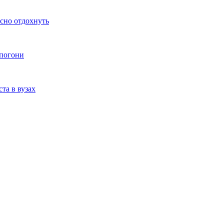
ссно отдохнуть
 погони
та в вузах