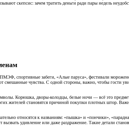
зывают скепсис: зачем тратить деньги ради пары недель неудоб
менам
ПМЭФ, спортивные забеги, «Алые паруса», фестивали мороженог
т смешанные чувства. С одной стороны, важно, чтобы гости уви
мволы. Корюшка, дворы-колодцы, белые ночи — всё это предмет 
огих жителей становятся причиной покупки плотных штор. Важно
ательно относятся к названиям: «пышка» и «пончики», «парадн
 вызвать удивление или даже раздражение. Такие детали станов