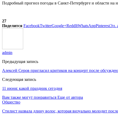
Подробный прогноз погоды в Санкт-Петербурге и области на 
27
Поделится
Facebook
Twitter
Google+
ReddIt
WhatsApp
Pinterest
Эл. 
admin
Предыдущая запись
Алексей Серов пригласил критиков на концерт после обсужде
Следующая запись
11 июня: какой праздник сегодня
Вам также могут понравиться
Еще от автора
Общество
Стилист назвала длину волос, которая визуально молодит после