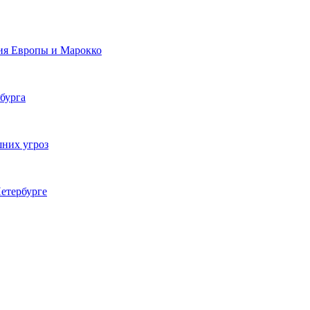
ия Европы и Марокко
бурга
шних угроз
етербурге