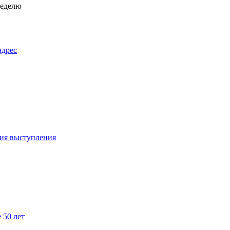
неделю
адрес
ния выступления
 50 лет