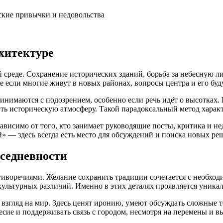
хитектуре
 среде. Сохранение исторических зданий, борьба за небесную л
е если многие живут в новых районах, вопросы центра и его бу
инимаются с подозрением, особенно если речь идёт о высотках.
ь историческую атмосферу. Такой парадоксальный метод характ
висимо от того, кто занимает руководящие посты, критика и не
 — здесь всегда есть место для обсуждений и поиска новых ре
вседневности
иворечиями. Желание сохранить традиции сочетается с необход
ультурных различий. Именно в этих деталях проявляется уникал
й взгляд на мир. Здесь ценят иронию, умеют обсуждать сложные
есие и поддерживать связь с городом, несмотря на перемены и в