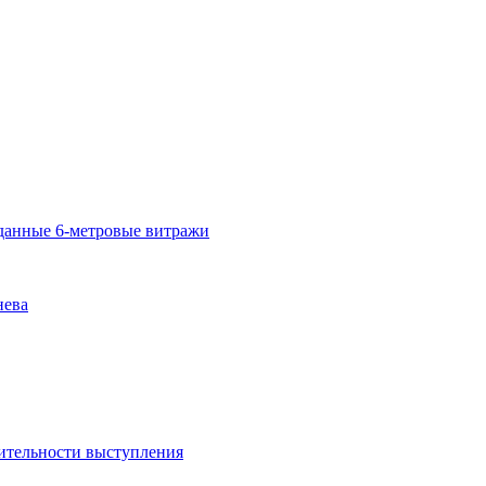
озданные 6-метровые витражи
нева
ительности выступления