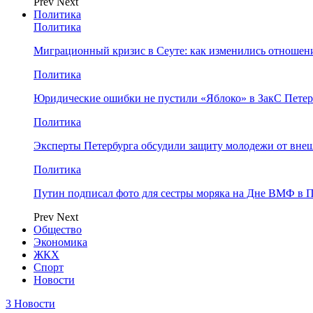
Prev
Next
Политика
Политика
Миграционный кризис в Сеуте: как изменились отношен
Политика
Юридические ошибки не пустили «Яблоко» в ЗакС Петер
Политика
Эксперты Петербурга обсудили защиту молодежи от вне
Политика
Путин подписал фото для сестры моряка на Дне ВМФ в П
Prev
Next
Общество
Экономика
ЖКХ
Спорт
Новости
3 Новости