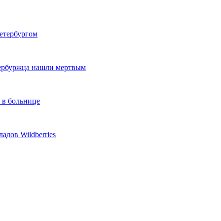
етербургом
тербуржца нашли мертвым
 в больнице
адов Wildberries