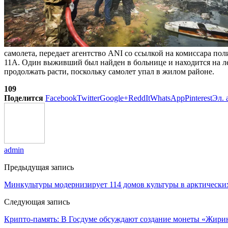
самолета, передает агентство ANI со ссылкой на комиссара п
11A. Один выживший был найден в больнице и находится на л
продолжать расти, поскольку самолет упал в жилом районе.
109
Поделится
Facebook
Twitter
Google+
ReddIt
WhatsApp
Pinterest
Эл. 
admin
Предыдущая запись
Минкультуры модернизирует 114 домов культуры в арктически
Следующая запись
Крипто-память: В Госдуме обсуждают создание монеты «Жири