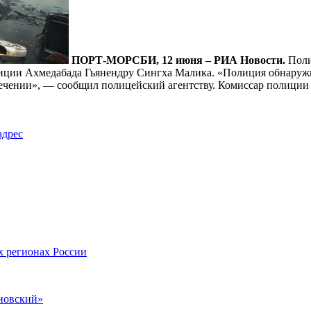
ПОРТ-МОРСБИ, 12 июня – РИА Новости.
Поли
олиции Ахмедабада Гьянендру Сингха Малика. «Полиция обнаружи
ечении», — сообщил полицейский агентству. Комиссар полиции 
адрес
х регионах России
новский»