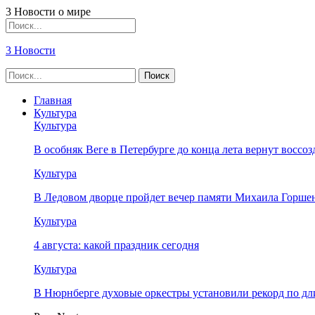
3 Новости о мире
3 Новости
Главная
Культура
Культура
В особняк Веге в Петербурге до конца лета вернут восс
Культура
В Ледовом дворце пройдет вечер памяти Михаила Горше
Культура
4 августа: какой праздник сегодня
Культура
В Нюрнберге духовые оркестры установили рекорд по дл