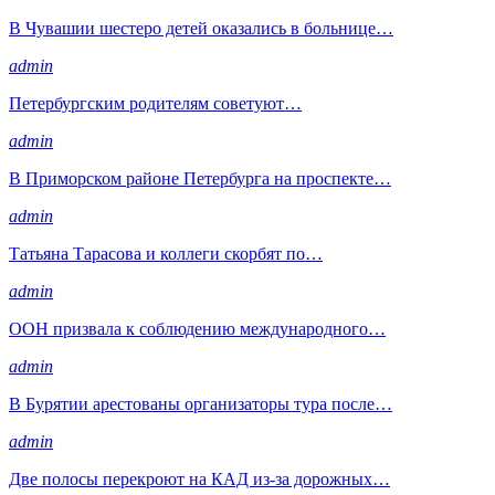
В Чувашии шестеро детей оказались в больнице…
admin
Петербургским родителям советуют…
admin
В Приморском районе Петербурга на проспекте…
admin
Татьяна Тарасова и коллеги скорбят по…
admin
ООН призвала к соблюдению международного…
admin
В Бурятии арестованы организаторы тура после…
admin
Две полосы перекроют на КАД из-за дорожных…