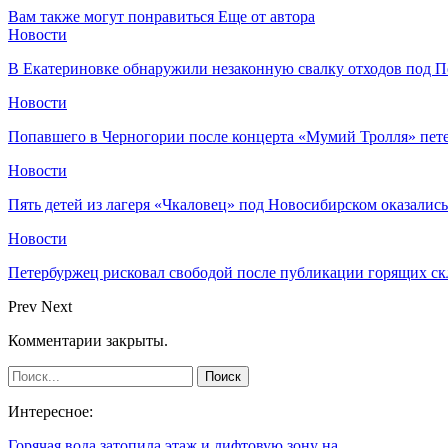
Вам также могут понравиться
Еще от автора
Новости
В Екатериновке обнаружили незаконную свалку отходов под П
Новости
Попавшего в Черногории после концерта «Мумий Тролля» пе
Новости
Пять детей из лагеря «Чкаловец» под Новосибирском оказались
Новости
Петербуржец рисковал свободой после публикации горящих скл
Prev
Next
Комментарии закрыты.
Интересное:
Горячая вода затопила этаж и лифтовую зону на…