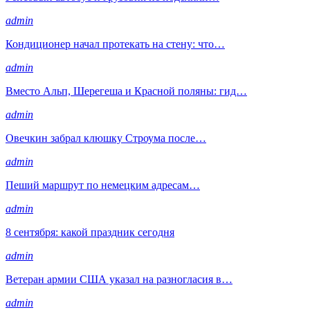
admin
Кондиционер начал протекать на стену: что…
admin
Вместо Альп, Шерегеша и Красной поляны: гид…
admin
Овечкин забрал клюшку Строума после…
admin
Пеший маршрут по немецким адресам…
admin
8 сентября: какой праздник сегодня
admin
Ветеран армии США указал на разногласия в…
admin