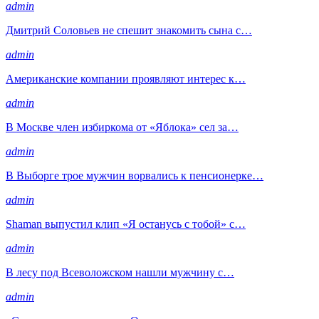
admin
Дмитрий Соловьев не спешит знакомить сына с…
admin
Американские компании проявляют интерес к…
admin
В Москве член избиркома от «Яблока» сел за…
admin
В Выборге трое мужчин ворвались к пенсионерке…
admin
Shaman выпустил клип «Я останусь с тобой» с…
admin
В лесу под Всеволожском нашли мужчину с…
admin