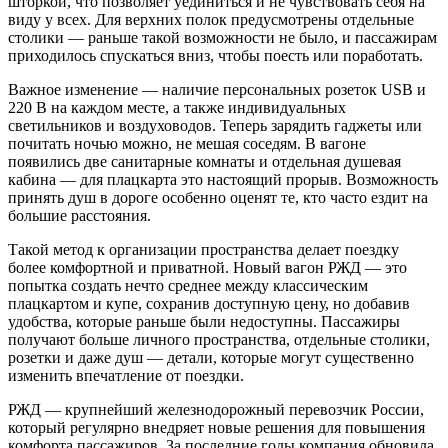
шторкой, что позволяет уединиться и не чувствовать себя на
виду у всех. Для верхних полок предусмотрены отдельные
столики — раньше такой возможности не было, и пассажирам
приходилось спускаться вниз, чтобы поесть или поработать.
Важное изменение — наличие персональных розеток USB и
220 В на каждом месте, а также индивидуальных
светильников и воздуховодов. Теперь зарядить гаджеты или
почитать ночью можно, не мешая соседям. В вагоне
появились две санитарные комнаты и отдельная душевая
кабина — для плацкарта это настоящий прорыв. Возможность
принять душ в дороге особенно оценят те, кто часто ездит на
большие расстояния.
Такой метод к организации пространства делает поездку
более комфортной и приватной. Новый вагон РЖД — это
попытка создать нечто среднее между классическим
плацкартом и купе, сохранив доступную цену, но добавив
удобства, которые раньше были недоступны. Пассажиры
получают больше личного пространства, отдельные столики,
розетки и даже душ — детали, которые могут существенно
изменить впечатление от поездки.
РЖД — крупнейший железнодорожный перевозчик России,
который регулярно внедряет новые решения для повышения
комфорта пассажиров. За последние годы компания обновила