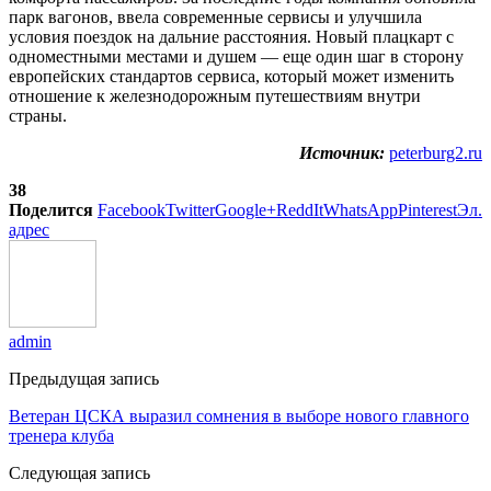
парк вагонов, ввела современные сервисы и улучшила
условия поездок на дальние расстояния. Новый плацкарт с
одноместными местами и душем — еще один шаг в сторону
европейских стандартов сервиса, который может изменить
отношение к железнодорожным путешествиям внутри
страны.
Источник:
peterburg2.ru
38
Поделится
Facebook
Twitter
Google+
ReddIt
WhatsApp
Pinterest
Эл.
адрес
admin
Предыдущая запись
Ветеран ЦСКА выразил сомнения в выборе нового главного
тренера клуба
Следующая запись