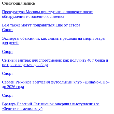
Следующая запись
Прокуратура Москвы приступила к проверке после
обнаружения истощенного львенка
Вам также могут понравиться
Еще от автора
Спорт
Эксперты объяснили, как снизить расходы на спорттовары
для детей
Спорт
Сытный завтрак для спортсменов: как получить 40 г белка и
не проголодаться до обеда
Спорт
Сергей Рыжиков возглавил футбольный клуб «Динамо-СПб»
до 2026 года
Спорт
Вратарь Евгений Латышонок завершил выступления за
«Зенит» и сменил клуб