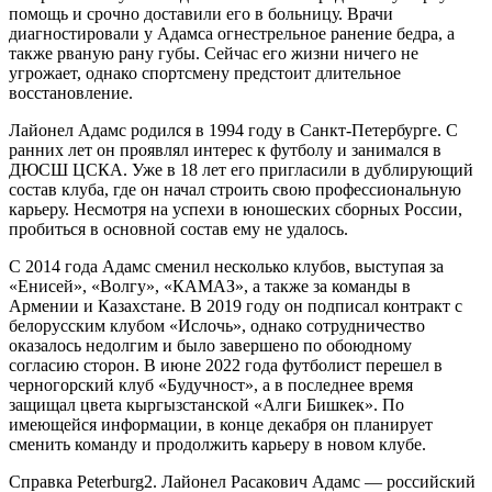
помощь и срочно доставили его в больницу. Врачи
диагностировали у Адамса огнестрельное ранение бедра, а
также рваную рану губы. Сейчас его жизни ничего не
угрожает, однако спортсмену предстоит длительное
восстановление.
Лайонел Адамс родился в 1994 году в Санкт-Петербурге. С
ранних лет он проявлял интерес к футболу и занимался в
ДЮСШ ЦСКА. Уже в 18 лет его пригласили в дублирующий
состав клуба, где он начал строить свою профессиональную
карьеру. Несмотря на успехи в юношеских сборных России,
пробиться в основной состав ему не удалось.
С 2014 года Адамс сменил несколько клубов, выступая за
«Енисей», «Волгу», «КАМАЗ», а также за команды в
Армении и Казахстане. В 2019 году он подписал контракт с
белорусским клубом «Ислочь», однако сотрудничество
оказалось недолгим и было завершено по обоюдному
согласию сторон. В июне 2022 года футболист перешел в
черногорский клуб «Будучност», а в последнее время
защищал цвета кыргызстанской «Алги Бишкек». По
имеющейся информации, в конце декабря он планирует
сменить команду и продолжить карьеру в новом клубе.
Справка Peterburg2. Лайонел Расакович Адамс — российский