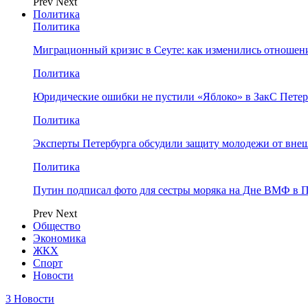
Prev
Next
Политика
Политика
Миграционный кризис в Сеуте: как изменились отношен
Политика
Юридические ошибки не пустили «Яблоко» в ЗакС Петер
Политика
Эксперты Петербурга обсудили защиту молодежи от вне
Политика
Путин подписал фото для сестры моряка на Дне ВМФ в П
Prev
Next
Общество
Экономика
ЖКХ
Спорт
Новости
3 Новости