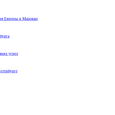
ия Европы и Марокко
бурга
шних угроз
етербурге