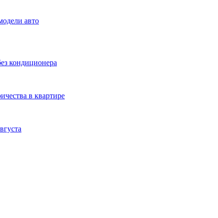
модели авто
без кондиционера
ичества в квартире
вгуста