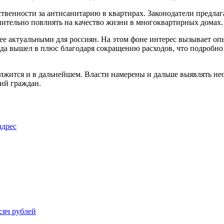
тственности за антисанитарию в квартирах. Законодатели предл
тельно повлиять на качество жизни в многоквартирных домах.
ее актуальными для россиян. На этом фоне интерес вызывает оп
ода вышел в плюс благодаря сокращению расходов, что подробно
олжится и в дальнейшем. Власти намерены и дальше выявлять не
ий граждан.
адрес
сяч рублей