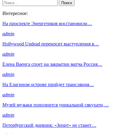
Интересное:
На проспекте Энергетиков восстановили…
admin
Hollywood Undead переносит выступления в…
admin
Елена Ваенга споет на закрытии матча Россия…
admin
На Елагином острове пройдет трансляция…
admin
Музей музыки пополнится уникальной сякухати,…
admin
Петербургский дневник: «Зенит» не станет…