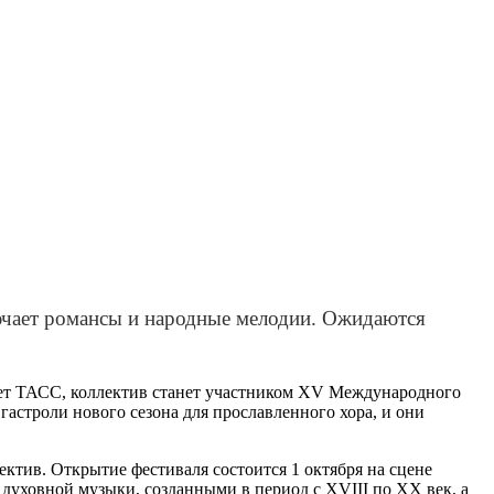
лючает романсы и народные мелодии. Ожидаются
щает ТАСС, коллектив станет участником XV Международного
гастроли нового сезона для прославленного хора, и они
ктив. Открытие фестиваля состоится 1 октября на сцене
 духовной музыки, созданными в период с XVIII по XX век, а