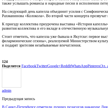
также услышать романсы и народные песни в исполнении пете
На следующий день капелла объединит усилия с Симфоническ
Рахманинова «Колокола». Во второй части концерта прозвуча
К приезду коллектива приурочена выставка «История капеллы»
развития коллектива и его вкладе в отечественную музыкальну
Стоит отметить, что капелла уже бывала в Якутске: первое вы
филармонические сезоны», реализуемой Министерством культу
и подарят зрителям незабываемые впечатления.
124
Поделится
Facebook
Twitter
Google+
ReddIt
WhatsApp
Pinterest
Эл. 
admin
Предыдущая запись
В Санкт-Петербурге отметили лучших педагогов накануне Дня