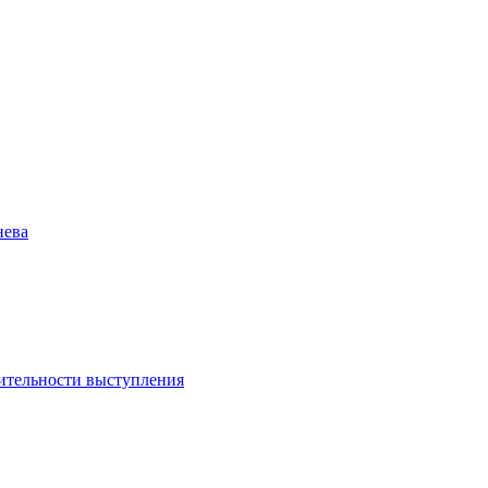
нева
ительности выступления