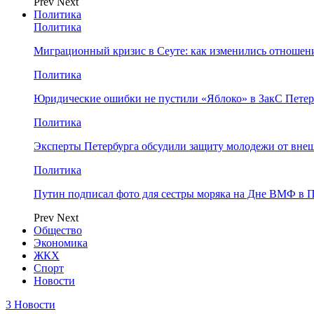
Prev
Next
Политика
Политика
Миграционный кризис в Сеуте: как изменились отношен
Политика
Юридические ошибки не пустили «Яблоко» в ЗакС Петер
Политика
Эксперты Петербурга обсудили защиту молодежи от вне
Политика
Путин подписал фото для сестры моряка на Дне ВМФ в П
Prev
Next
Общество
Экономика
ЖКХ
Спорт
Новости
3 Новости