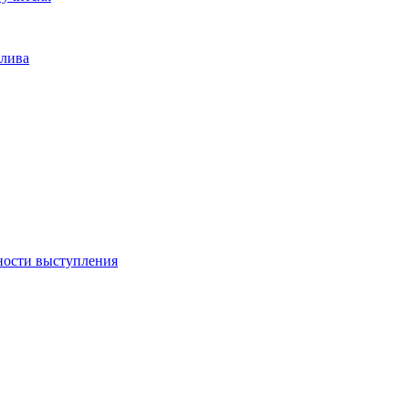
плива
ности выступления