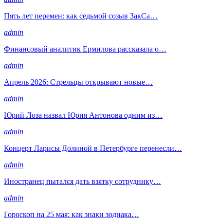
Пять лет перемен: как седьмой созыв ЗакСа…
admin
Финансовый аналитик Ермилова рассказала о…
admin
Апрель 2026: Стрельцы открывают новые…
admin
Юрий Лоза назвал Юрия Антонова одним из…
admin
Концерт Ларисы Долиной в Петербурге перенесли…
admin
Иностранец пытался дать взятку сотруднику…
admin
Гороскоп на 25 мая: как знаки зодиака…