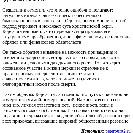
Священник отметил, что многие ошибочно полагают:
регулярные взносы автоматически обеспечивают
благосклонность высших сил. Однако, по его мнению, такой
подход упрощает и искажает суть христианской веры.
Корчагин напомнил, что церковь всегда призывала к
внутреннему преображению, а не к формальному исполнению
обрядов или финансовых обязательств.
Он также обратил внимание на важность причащения и
искренних добрых дел, которые, по его словам, являются
ключевыми условиями для духовного роста. Только через
осознанное участие в жизни церкви и стремление к
нравственному совершенствованию, считает
священнослужитель, человек может надеяться на
благоприятный исход после смерти.
Таким образом, Корчагин дал понять, что путь к спасению не
измеряется суммой пожертвований. Важнее всего, по его
мнению, личная ответственность, искренность веры и
готовность помогать ближним. Его слова стали ответом на
недавние предложения о введении обязательной десятины для
всех прихожан, вызвавшие широкий общественный резонанс.
Источник:
peterburg2.ru