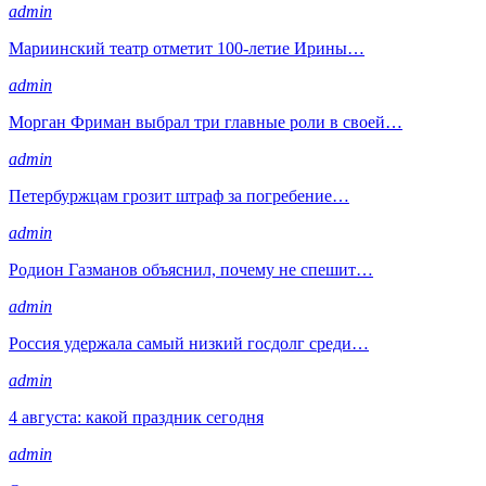
admin
Мариинский театр отметит 100-летие Ирины…
admin
Морган Фриман выбрал три главные роли в своей…
admin
Петербуржцам грозит штраф за погребение…
admin
Родион Газманов объяснил, почему не спешит…
admin
Россия удержала самый низкий госдолг среди…
admin
4 августа: какой праздник сегодня
admin