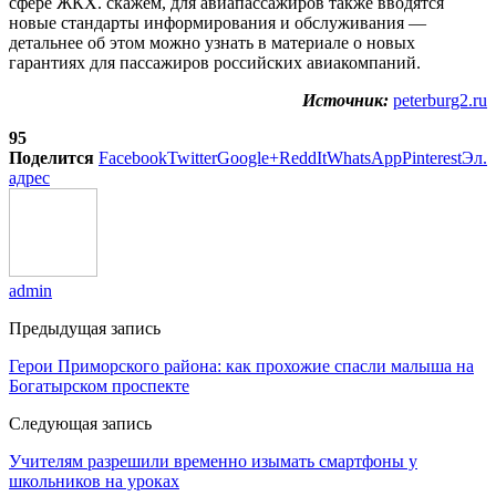
сфере ЖКХ. скажем, для авиапассажиров также вводятся
новые стандарты информирования и обслуживания —
детальнее об этом можно узнать в материале о новых
гарантиях для пассажиров российских авиакомпаний.
Источник:
peterburg2.ru
95
Поделится
Facebook
Twitter
Google+
ReddIt
WhatsApp
Pinterest
Эл.
адрес
admin
Предыдущая запись
Герои Приморского района: как прохожие спасли малыша на
Богатырском проспекте
Следующая запись
Учителям разрешили временно изымать смартфоны у
школьников на уроках