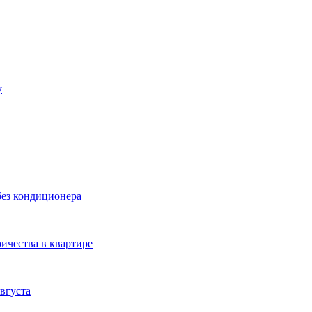
у
без кондиционера
ичества в квартире
вгуста