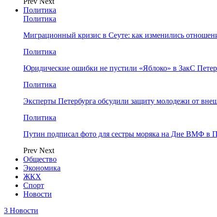
Prev
Next
Политика
Политика
Миграционный кризис в Сеуте: как изменились отношен
Политика
Юридические ошибки не пустили «Яблоко» в ЗакС Петер
Политика
Эксперты Петербурга обсудили защиту молодежи от вне
Политика
Путин подписал фото для сестры моряка на Дне ВМФ в П
Prev
Next
Общество
Экономика
ЖКХ
Спорт
Новости
3 Новости