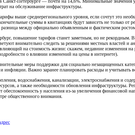
 в Санкт-Петербурге — почти на 14,6%. Минимальные значения 
трат на обслуживание инфраструктуры.
тарифы выше среднерегионального уровня, если сочтут это нео
кончательные суммы в квитанциях будут зависеть не только от 
х разница между официально объявленным и фактическим ростом
бург, повышение тарифов станет заметным, но не рекордным. В 
ветуют внимательно следить за решениями местных властей и а
влияющий на стоимость жизни: скажем, недавние изменения на р
подробности о влиянии изменений на цены в интернете).
олнительные меры поддержки для социально незащищенных кате
 и инфляции. Важно заранее планировать расходы и учитывать 
ления, водоснабжения, канализации, электроснабжения и соде
ресурсов, а также необходимости обновления инфраструктуры. Р
т обеспокоенность у населения из-за увеличения финансовой н
нтре общественного внимания.
адрес