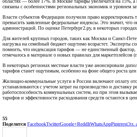
областях — более 17%. В Москве тарифы увеличатся на 15%, а
связаны с особенностями региональных экономик и уровнем за
Власти субъектов Федерации получили право корректировать 
превысить заявленные федеральные индексы. Это значит, что о
администраций. По оценке Петербург2.ру, в некоторых города
Для жителей крупных городов, таких как Москва и Санкт-Петер
нагрузка на семейный бюджет ощутимо возрастет. Эксперты со
помнить, что индексация тарифов — не единственный фактор, 
отмечалось в материале о новых правилах для маркетплейсов (
В некоторых регионах местные власти уже анонсировали доп
тарифов станет ощутимым, особенно на фоне общего роста цен
Жилищно-коммунальные услуги в России включают оплату отоп
устанавливаются с учетом затрат на производство и доставку 
работоспособность коммунальных систем, но при этом вызывае
тарифов и эффективности расходования средств остаются в це
55
Поделится
Facebook
Twitter
Google+
ReddIt
WhatsApp
Pinterest
Эл. 