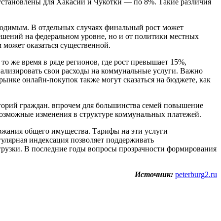
установлены для Хакасии и Чукотки — по 8%. Такие различия
бходимым. В отдельных случаях финальный рост может
решений на федеральном уровне, но и от политики местных
 может оказаться существенной.
то же время в ряде регионов, где рост превышает 15%,
нализировать свои расходы на коммунальные услуги. Важно
ынке онлайн-покупок также могут сказаться на бюджете, как
горий граждан. впрочем для большинства семей повышение
возможные изменения в структуре коммунальных платежей.
ржания общего имущества. Тарифы на эти услуги
егулярная индексация позволяет поддерживать
агрузки. В последние годы вопросы прозрачности формирования
Источник:
peterburg2.ru