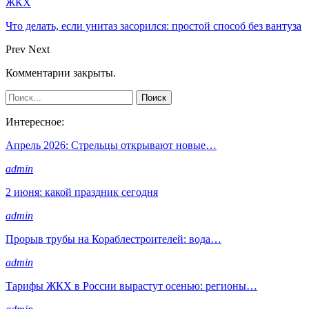
ЖКХ
Что делать, если унитаз засорился: простой способ без вантуза
Prev
Next
Комментарии закрыты.
Интересное:
Апрель 2026: Стрельцы открывают новые…
admin
2 июня: какой праздник сегодня
admin
Прорыв трубы на Кораблестроителей: вода…
admin
Тарифы ЖКХ в России вырастут осенью: регионы…