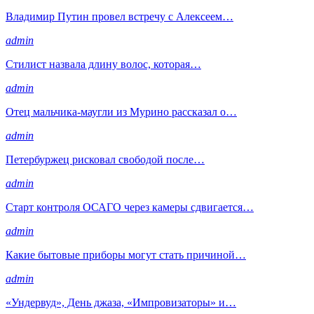
Владимир Путин провел встречу с Алексеем…
admin
Стилист назвала длину волос, которая…
admin
Отец мальчика-маугли из Мурино рассказал о…
admin
Петербуржец рисковал свободой после…
admin
Старт контроля ОСАГО через камеры сдвигается…
admin
Какие бытовые приборы могут стать причиной…
admin
«Ундервуд», День джаза, «Импровизаторы» и…