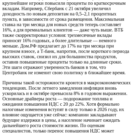
крупнейшие игроки повысили проценты по краткосрочным
вкладам. Например, Сбербанк с 21 октября увеличил
доходность по новым депозитам на 0,5–2,1 процентных
пункта, в зависимости от срока размещения. Максимальная
ставка на три месяца для новых средств теперь составляет
16%, а для премиальных клиентов — даже чуть выше. ВТБ
также скорректировал условия: трехмесячные вклады
приносят 16% годовых, а более длительные — немного
меньше. Дом.РФ предлагает до 17% на три месяца при
крупном взносе, а Т-банк, напротив, после короткого периода
высоких ставок, снизил их для большинства продуктов,
оставив повышенные проценты только на длинные сроки.
Эти шаги отражают уверенность банков в том, что
Центробанк не изменит свою политику в ближайшее время.
Причины такой осторожности кроются в макроэкономических
тенденциях. После летнего замедления инфляция вновь
ускорилась и в октябре превысила 8% в годовом выражении.
Основные драйверы роста — подорожание топлива и
ожидания повышения НДС с 20 до 22%. Хотя формально
налоговые изменения вступят в силу только в 2026 году, их
влияние ощущается уже сейчас: компании закладывают
будущие издержки в цены, а население начинает ожидать
дальнейшего роста стоимости жизни. По оценкам
специалистов, только перенос повышения НДС может