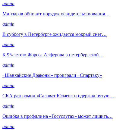
admin
Минздрав обновит порядок освидетельствования…
admin
В субботу в Петербурге ожидается мокрый снег…
admin
К 95-летию Жореса Алферова в петербургской…
admin
«Шанхайские Драконы» проиграли «Спартаку»
admin
СКА разгромил «Салават Юлаев» и одержал пятую…
admin
Ошибка в профиле на «Госуслугах» может лишить…
admin