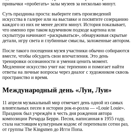
привычки «пробегать» залы музеев за несколько минут.
Суть праздника проста: выберите пять произведений
искусства в галерее или на выставке и посвятите созерцанию
каждого из них не менее десяти минут. История показывает,
что именно при таком вдумчивом подходе картина или
скульптура начинают «раскрываться», обнаруживая скрытые
детали, игру света и глубинные смыслы, заложенные автором.
После такого посещения музея участники обычно собираются
вместе, чтобы обсудить свои впечатления. Это день
тренировки осознанности и умения ценить момент.
Медленное искусство учит нас терпению и помогает найти
ответы на личные вопросы через диалог с художником сквозь
пространство и время.
Международный день «Луи, Луи»
11 апреля музыкальный мир отмечает день одной из самых
влиятельных песен в истории рок-н-ролла — «Louie Louie».
Праздник был учреждён в честь дня рождения автора
композиции Ричарда Берри. Песня, написанная в 1955 году,
стала настоящим культурным кодом: её перепевали сотни раз,
от группы The Kingsmen до Игги Попа.