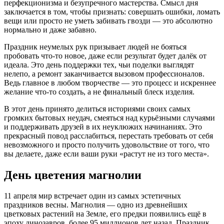
перфекционизма и безупречного мастерства. Смысл дня
заключается в том, чтобы признать: совершать ошибки, ломать
вещи или просто не уметь забивать гвозди — это абсолютно
нормально и даже забавно.
Праздник неумелых рук призывает людей не бояться
пробовать что-то новое, даже если результат будет далёк от
идеала. Это день поддержки тех, чьи поделки выглядят
нелепо, а ремонт заканчивается вызовом профессионалов.
Ведь главное в любом творчестве — это процесс и искреннее
желание что-то создать, а не финальный блеск изделия.
В этот день принято делиться историями своих самых
громких бытовых неудач, смеяться над курьёзными случаями
и поддерживать друзей в их неуклюжих начинаниях. Это
прекрасный повод расслабиться, перестать требовать от себя
невозможного и просто получить удовольствие от того, что
вы делаете, даже если ваши руки «растут не из того места».
День цветения магнолии
11 апреля мир встречает один из самых эстетичных
праздников весны. Магнолия — одно из древнейших
цветковых растений на Земле, его предки появились ещё в
эпоху динозавров, более 95 миллионов лет назад. Праздник