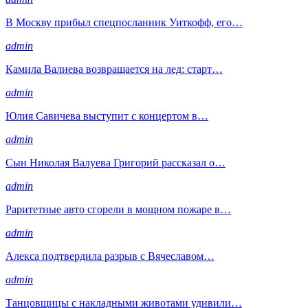
В Москву прибыл спецпосланник Уиткофф, его…
admin
Камила Валиева возвращается на лед: старт…
admin
Юлия Савичева выступит с концертом в…
admin
Сын Николая Валуева Григорий рассказал о…
admin
Раритетные авто сгорели в мощном пожаре в…
admin
Алекса подтвердила разрыв с Вячеславом…
admin
Танцовщицы с накладными животами удивили…