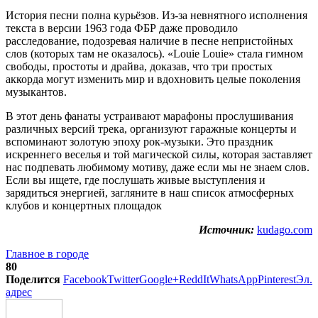
История песни полна курьёзов. Из-за невнятного исполнения
текста в версии 1963 года ФБР даже проводило
расследование, подозревая наличие в песне непристойных
слов (которых там не оказалось). «Louie Louie» стала гимном
свободы, простоты и драйва, доказав, что три простых
аккорда могут изменить мир и вдохновить целые поколения
музыкантов.
В этот день фанаты устраивают марафоны прослушивания
различных версий трека, организуют гаражные концерты и
вспоминают золотую эпоху рок-музыки. Это праздник
искреннего веселья и той магической силы, которая заставляет
нас подпевать любимому мотиву, даже если мы не знаем слов.
Если вы ищете, где послушать живые выступления и
зарядиться энергией, загляните в наш список атмосферных
клубов и концертных площадок
Источник:
kudago.com
Главное в городе
80
Поделится
Facebook
Twitter
Google+
ReddIt
WhatsApp
Pinterest
Эл.
адрес