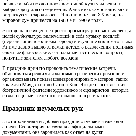
первые клубы поклонников восточной культуры решили
выбрать дату для объединения. Аниме как самостоятельный
вид искусства зародилось в Японии в начале XX века, но
мировой бум пришёлся на 1980-е и 1990-е годы.
Этот день посвящён не просто просмотру рисованных лент, а
целой субкультуре, включающей в себя музыку, косплей
(переодевание в костюмы героев) и изучение японского языка.
Аниме давно вышло за рамки детского развлечения, поднимая
сложные философские, социальные и этические вопросы,
понятные зрителям любого возраста.
В праздник принято проводить тематические встречи,
обмениваться редкими изданиями графических романов и
организовывать показы шедевров мировых мастеров, таких
как Хаяо Миядзаки или Сатоси Кон. Это день чествования
безграничной фантазии художников и сценаристов, которые
создают целые вселенные с помощью пера и красок.
Праздник неумелых рук
Этот ироничный и добрый праздник отмечается ежегодно 11
апреля. Его история не связана с официальными
документами, она зародилась как ответ на культ