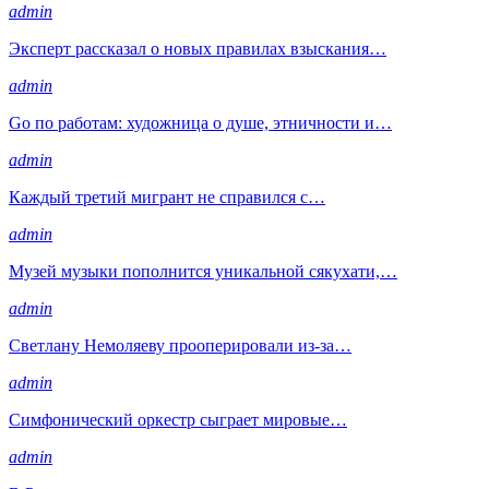
admin
Эксперт рассказал о новых правилах взыскания…
admin
Go по работам: художница о душе, этничности и…
admin
Каждый третий мигрант не справился с…
admin
Музей музыки пополнится уникальной сякухати,…
admin
Светлану Немоляеву прооперировали из-за…
admin
Симфонический оркестр сыграет мировые…
admin