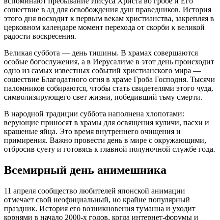
вспоминают пребывание Иисуса Христа во гробе и Его
сошествие в ад для освобождения душ праведников. История
этого дня восходит к первым векам христианства, закрепляя в
церковном календаре момент перехода от скорби к великой
радости воскресения.
Великая суббота — день тишины. В храмах совершаются
особые богослужения, а в Иерусалиме в этот день происходит
одно из самых известных событий христианского мира —
сошествие Благодатного огня в храме Гроба Господня. Тысячи
паломников собираются, чтобы стать свидетелями этого чуда,
символизирующего свет жизни, победивший тьму смерти.
В народной традиции суббота наполнена хлопотами:
верующие приносят в храмы для освящения куличи, пасхи и
крашеные яйца. Это время внутреннего очищения и
примирения. Важно провести день в мире с окружающими,
отбросив суету и готовясь к главной полуночной службе года.
Всемирный день анимешника
11 апреля сообщество любителей японской анимации
отмечает свой неофициальный, но крайне популярный
праздник. История его возникновения туманна и уходит
корнями в начало 2000-х годов, когда интернет-форумы и