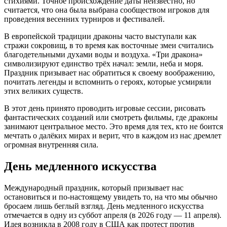
стихиями. Точное происхождение даты неизвестно, но
считается, что она была выбрана сообществом игроков для
проведения весенних турниров и фестивалей.
В европейской традиции драконы часто выступали как
стражи сокровищ, в то время как восточные змеи считались
благодетельными духами воды и воздуха. «Три дракона»
символизируют единство трёх начал: земли, неба и моря.
Праздник призывает нас обратиться к своему воображению,
почитать легенды и вспомнить о героях, которые усмиряли
этих великих существ.
В этот день принято проводить игровые сессии, рисовать
фантастических созданий или смотреть фильмы, где драконы
занимают центральное место. Это время для тех, кто не боится
мечтать о далёких мирах и верит, что в каждом из нас дремлет
огромная внутренняя сила.
День медленного искусства
Международный праздник, который призывает нас
остановиться и по-настоящему увидеть то, на что мы обычно
бросаем лишь беглый взгляд. День медленного искусства
отмечается в одну из суббот апреля (в 2026 году — 11 апреля).
Идея возникла в 2008 году в США как протест против