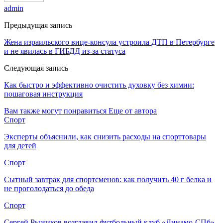
admin
Предыдущая запись
Жена израильского вице-консула устроила ДТП в Петербурге
и не явилась в ГИБДД из-за статуса
Следующая запись
Как быстро и эффективно очистить духовку без химии:
пошаговая инструкция
Вам также могут понравиться
Еще от автора
Спорт
Эксперты объяснили, как снизить расходы на спорттовары
для детей
Спорт
Сытный завтрак для спортсменов: как получить 40 г белка и
не проголодаться до обеда
Спорт
Сергей Рыжиков возглавил футбольный клуб «Динамо-СПб»