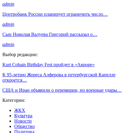
admin
Центробанк России планирует ограничить число…
admin
Сын Николая Валуева Григорий рассказал о…
admin
Выбор редакции:
Kurt Cobain Birthday Fest пройдет в «Авроре»
К 95-летию Жореса Алферова в петербургской Капелле
откроется…
США и Иран объявили о перемирии, но военные удары…
Категории:
ЖКХ
Культура
Новости
Общество
Политика