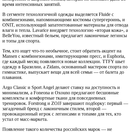
время интенсивных занятий.
В сегменте технологичной одежды выделяется Fluide с
комбинезонами, напоминающими костюмы супергероинь, и
ONIT, использующий запатентованные материалы для отвода
влаги и тепла. Lavarice внедряет технологию «вторая кожа», а
BelleYou, известный бельем, предлагает лаконичные легинсы
и топы для спорта.
Тем, кто ищет что-то необычное, стоит обратить акцент на
Mansen с комбинезонами, имитирующими пресс, и Euphoria,
где каждый месяц появляются новые коллекции. TTFY шьет
одежду в Бразилии, а Zidans, основанный мастером спорта по
гимнастике, выпускает вещи для всей семьи — от балета до
плавания.
Argo Classic и Sport Angel делают ставку на доступность и
минимализм, а Foneona и Oxouno предлагают бесшовные
комплекты и комфортные ткани для повседневных
тренировок. Forstrong и ZOJJ завершают подборку: первый —
загадочный бренд с лаконичным стилем, второй —
провокационный игрок с легинсами и топами для тех, кто
устал от масс-маркета.
Появление такого количества российских марок — не