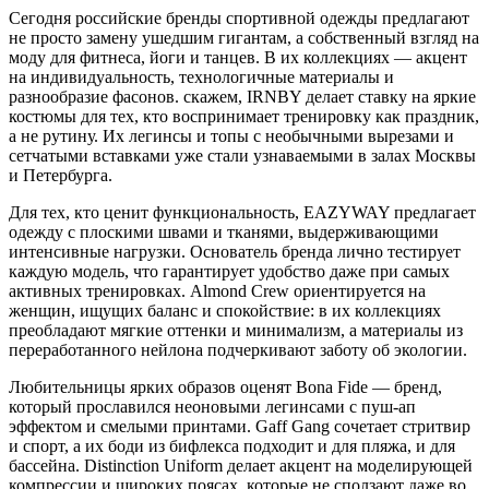
Сегодня российские бренды спортивной одежды предлагают
не просто замену ушедшим гигантам, а собственный взгляд на
моду для фитнеса, йоги и танцев. В их коллекциях — акцент
на индивидуальность, технологичные материалы и
разнообразие фасонов. скажем, IRNBY делает ставку на яркие
костюмы для тех, кто воспринимает тренировку как праздник,
а не рутину. Их легинсы и топы с необычными вырезами и
сетчатыми вставками уже стали узнаваемыми в залах Москвы
и Петербурга.
Для тех, кто ценит функциональность, EAZYWAY предлагает
одежду с плоскими швами и тканями, выдерживающими
интенсивные нагрузки. Основатель бренда лично тестирует
каждую модель, что гарантирует удобство даже при самых
активных тренировках. Almond Crew ориентируется на
женщин, ищущих баланс и спокойствие: в их коллекциях
преобладают мягкие оттенки и минимализм, а материалы из
переработанного нейлона подчеркивают заботу об экологии.
Любительницы ярких образов оценят Bona Fide — бренд,
который прославился неоновыми легинсами с пуш-ап
эффектом и смелыми принтами. Gaff Gang сочетает стритвир
и спорт, а их боди из бифлекса подходит и для пляжа, и для
бассейна. Distinction Uniform делает акцент на моделирующей
компрессии и широких поясах, которые не сползают даже во