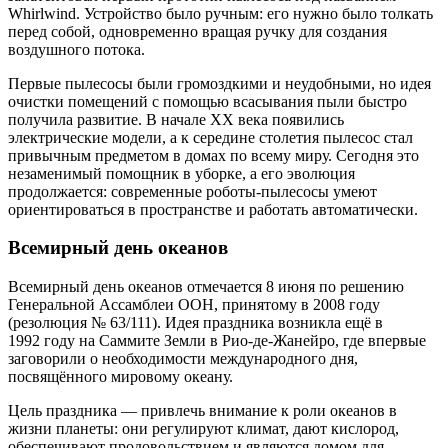
Whirlwind. Устройство было ручным: его нужно было толкать
перед собой, одновременно вращая ручку для создания
воздушного потока.
Первые пылесосы были громоздкими и неудобными, но идея
очистки помещений с помощью всасывания пыли быстро
получила развитие. В начале XX века появились
электрические модели, а к середине столетия пылесос стал
привычным предметом в домах по всему миру. Сегодня это
незаменимый помощник в уборке, а его эволюция
продолжается: современные роботы‑пылесосы умеют
ориентироваться в пространстве и работать автоматически.
Всемирный день океанов
Всемирный день океанов отмечается 8 июня по решению
Генеральной Ассамблеи ООН, принятому в 2008 году
(резолюция № 63/111). Идея праздника возникла ещё в
1992 году на Саммите Земли в Рио‑де‑Жанейро, где впервые
заговорили о необходимости международного дня,
посвящённого мировому океану.
Цель праздника — привлечь внимание к роли океанов в
жизни планеты: они регулируют климат, дают кислород,
обеспечивают продовольствием и являются домом для