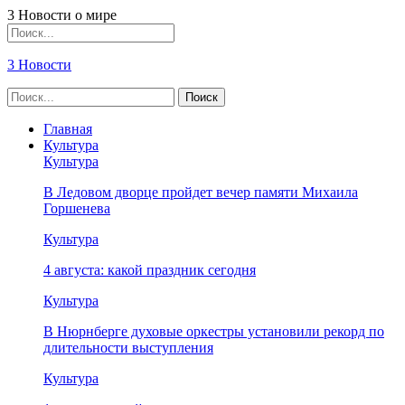
3 Новости о мире
3 Новости
Главная
Культура
Культура
В Ледовом дворце пройдет вечер памяти Михаила
Горшенева
Культура
4 августа: какой праздник сегодня
Культура
В Нюрнберге духовые оркестры установили рекорд по
длительности выступления
Культура