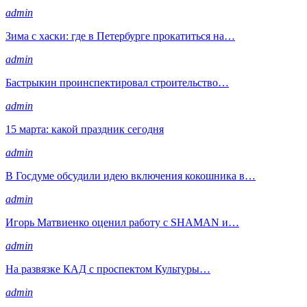
admin
Зима с хаски: где в Петербурге прокатиться на…
admin
Бастрыкин проинспектировал строительство…
admin
15 марта: какой праздник сегодня
admin
В Госдуме обсудили идею включения кокошника в…
admin
Игорь Матвиенко оценил работу с SHAMAN и…
admin
На развязке КАД с проспектом Культуры…
admin