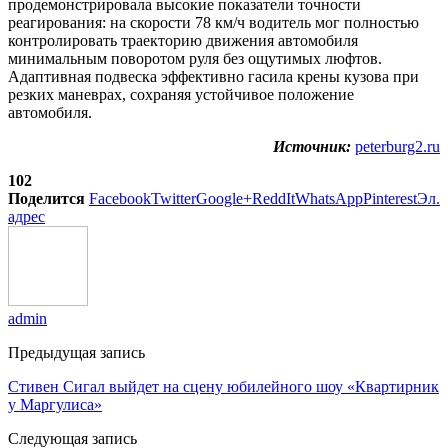
продемонстрировала высокие показатели точности
реагирования: на скорости 78 км/ч водитель мог полностью
контролировать траекторию движения автомобиля
минимальным поворотом руля без ощутимых люфтов.
Адаптивная подвеска эффективно гасила крены кузова при
резких маневрах, сохраняя устойчивое положение
автомобиля.
Источник:
peterburg2.ru
102
Поделится
Facebook
Twitter
Google+
ReddIt
WhatsApp
Pinterest
Эл.
адрес
admin
Предыдущая запись
Стивен Сигал выйдет на сцену юбилейного шоу «Квартирник
у Маргулиса»
Следующая запись