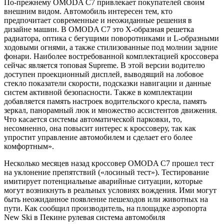
По-прежнему OMODA C7 привлекает покупателей своим
внешним видом. Автомобиль интересен тем, кто
предпочитает современные и неожиданные решения в
дизайне машин. В OMODA C7 это X-образная решетка
радиатора, оптика с бегущими поворотниками и L-образными
ходовыми огнями, а также стилизованные под молнии задние
фонари. Наиболее востребованной комплектацией кроссовера
сейчас является топовая Supreme. В этой версии водителю
доступен проекционный дисплей, выводящий на лобовое
стекло показатели скорости, подсказки навигации и данные
систем активной безопасности. Также в комплектации
добавляется память настроек водительского кресла, память
зеркал, панорамный люк и множество ассистентов движения.
Что касается системы автоматической парковки, то,
несомненно, она повысит интерес к кроссоверу, так как
упростит управление автомобилем и сделает его более
комфортным».
Несколько месяцев назад кроссовер OMODA C7 прошел тест
на уклонение препятствий («лосиный тест»). Тестирование
имитирует потенциальные аварийные ситуации, которые
могут возникнуть в реальных условиях вождения. Ими могут
быть неожиданное появление пешеходов или животных на
пути. Как сообщил производитель, на площадке аэропорта
New Ski в Пекине рулевая система автомобиля