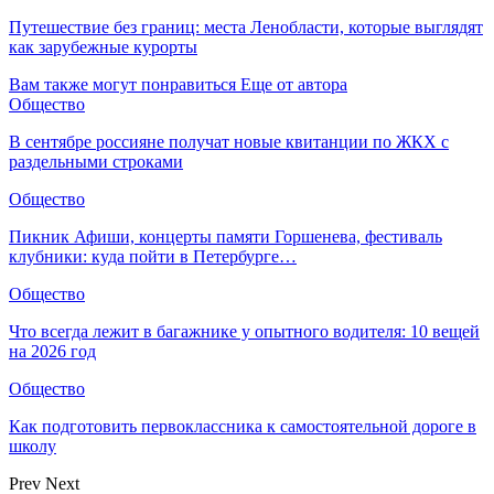
Путешествие без границ: места Ленобласти, которые выглядят
как зарубежные курорты
Вам также могут понравиться
Еще от автора
Общество
В сентябре россияне получат новые квитанции по ЖКХ с
раздельными строками
Общество
Пикник Афиши, концерты памяти Горшенева, фестиваль
клубники: куда пойти в Петербурге…
Общество
Что всегда лежит в багажнике у опытного водителя: 10 вещей
на 2026 год
Общество
Как подготовить первоклассника к самостоятельной дороге в
школу
Prev
Next