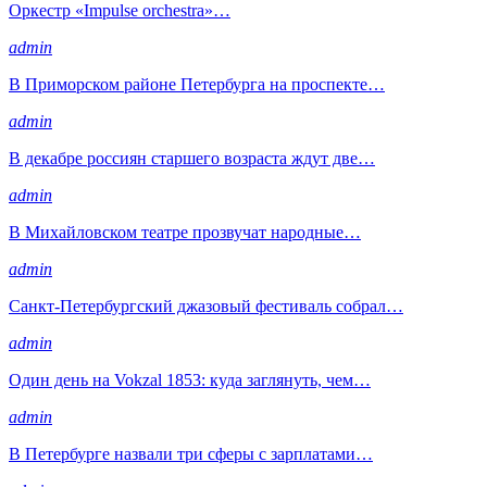
Оркестр «Impulse orchestra»…
admin
В Приморском районе Петербурга на проспекте…
admin
В декабре россиян старшего возраста ждут две…
admin
В Михайловском театре прозвучат народные…
admin
Санкт-Петербургский джазовый фестиваль собрал…
admin
Один день на Vokzal 1853: куда заглянуть, чем…
admin
В Петербурге назвали три сферы с зарплатами…