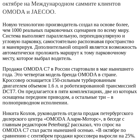
октябре на Международном саммите клиентов
OMODA и JAECOO.
Новую технологию производитель создал на основе более,
чем 1000 реальных парковочных сценариев по всему миру.
Система выполняет параллельную, перпендикулярную и
угловую парковку, самостоятельно распознавая пространство
и маневрируя. Дополнительной опцией является возможность
автоматически проложить маршрут к тому парковочному
месту, которое выбрал водитель.
Продажи OMODA C7 в России стартовали в мае нынешнего
года. Это четвертая модель бренда OMODA в стране.
Кроссовер оснащается 150-сильным турбированным
двигателем объемом 1.6 л. и роботизированной трансмиссией
DCT7. Он предлагается в пяти комплектациях, две из которых
оснащены передним приводом, а остальные три – в
полноприводном исполнении.
Никита Козлов, руководитель отдела продаж петербургского
дилерского центра «OMODA Аларм-Моторс», в беседе с
главным редактором Peterburg2 рассказал, что спрос на
OMODA C7 стал расти нынешней осенью. «В октябре по
сравнению с сентябрем продажи кроссовера выросли на 25%.