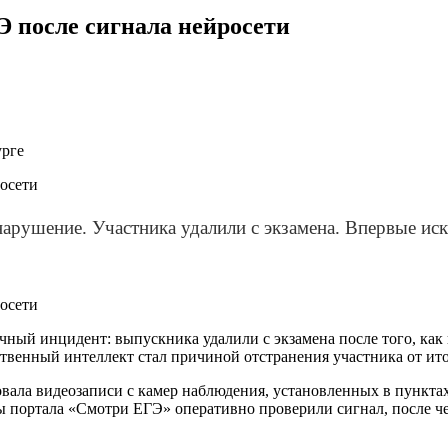
Э после сигнала нейросети
урге
арушение. Участника удалили с экзамена. Впервые ис
ный инцидент: выпускника удалили с экзамена после того, как
сственный интеллект стал причиной отстранения участника от ит
овала видеозаписи с камер наблюдения, установленных в пункта
ы портала «Смотри ЕГЭ» оперативно проверили сигнал, после ч