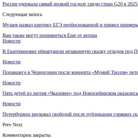
Россия удержала самый низкий госдолг среди стран G20 в 2025
Следующая запись
Музаев назвал критику ЕГЭ необоснованной и привел пример
Вам также могут понравиться
Еще от автора
Новости
В Екатериновке обнаружили незаконную свалку отходов под П
Новости
Попавшего в Черногории после концерта «Мумий Тролля» пе
Новости
Пять детей из лагеря «Чкаловец» под Новосибирском оказались
Новости
Петербуржец рисковал свободой после публикации горящих скл
Prev
Next
Комментарии закрыты.