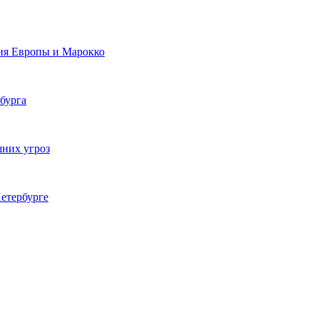
ия Европы и Марокко
бурга
шних угроз
етербурге