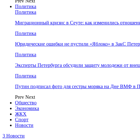
Prev
Next
Политика
Политика
Миграционный кризис в Сеуте: как изменились отношен
Политика
Юридические ошибки не пустили «Яблоко» в ЗакС Петер
Политика
Эксперты Петербурга обсудили защиту молодежи от вне
Политика
Путин подписал фото для сестры моряка на Дне ВМФ в П
Prev
Next
Общество
Экономика
ЖКХ
Спорт
Новости
3 Новости