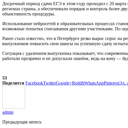
Досрочный период сдачи ЕГЭ в этом году проходил с 20 марта п
регионах страны, а обеспечивали порядок и контроль более дв
объективность процедуры.
Использование нейросетей в образовательных процессах станов
возможные попытки списывания другими участниками. По оцен
Ранее стало известно, что в Петербурге резко вырос спрос на
выпускников повысить свои шансы на успешную сдачу испыта
Ситуация с удалением выпускника показывает, что современны
работали прозрачно и не допускали ошибок, ведь на кону — б
53
Поделится
Facebook
Twitter
Google+
ReddIt
WhatsApp
Pinterest
Эл. 
admin
Предыдущая запись