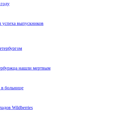
 году
ы успеха выпускников
етербургом
тербуржца нашли мертвым
 в больнице
адов Wildberries