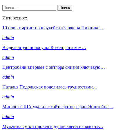
Интересное:
10 новых артистов шоукейса «Заря» на Пикнике…
admin
Выделенную полосу на Комендантском…
admin
Центробанк впервые с октября снизил ключевую…
admin
Наталья Подольская поделилась трудностями…
admin
Минюст США удалил с сайта фотографии Эпштейна…
admin
Мужчина сутки провел в дупле клена на высоте…