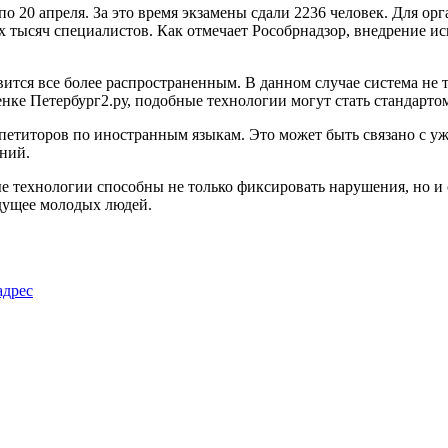
о 20 апреля. За это время экзамены сдали 2236 человек. Для ор
ух тысяч специалистов. Как отмечает Рособрнадзор, внедрение и
ится все более распространенным. В данном случае система не 
ке Петербург2.ру, подобные технологии могут стать стандарто
 репетиторов по иностранным языкам. Это может быть связано с 
ний.
е технологии способны не только фиксировать нарушения, но и 
удущее молодых людей.
адрес