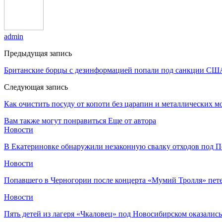
admin
Предыдущая запись
Британские борцы с дезинформацией попали под санкции США 
Следующая запись
Как очистить посуду от копоти без царапин и металлических м
Вам также могут понравиться
Еще от автора
Новости
В Екатериновке обнаружили незаконную свалку отходов под П
Новости
Попавшего в Черногории после концерта «Мумий Тролля» пе
Новости
Пять детей из лагеря «Чкаловец» под Новосибирском оказались