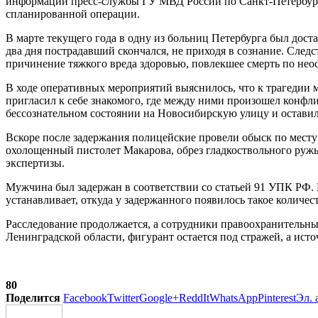
информации пресс-службы ГУ МВД России по Санкт-Петербургу
спланированной операции.
В марте текущего года в одну из больниц Петербурга был дост
два дня пострадавший скончался, не приходя в сознание. Сле
причинение тяжкого вреда здоровью, повлекшее смерть по нео
В ходе оперативных мероприятий выяснилось, что к трагедии 
пригласил к себе знакомого, где между ними произошел конфлик
бессознательном состоянии на Новосибирскую улицу и оставил 
Вскоре после задержания полицейские провели обыск по месту
охолощенный пистолет Макарова, обрез гладкоствольного ружь
экспертизы.
Мужчина был задержан в соответствии со статьей 91 УПК РФ. К
устанавливает, откуда у задержанного появилось такое количес
Расследование продолжается, а сотрудники правоохранительн
Ленинградской области, фигурант остается под стражей, а ист
80
Поделится
Facebook
Twitter
Google+
ReddIt
WhatsApp
Pinterest
Эл. 