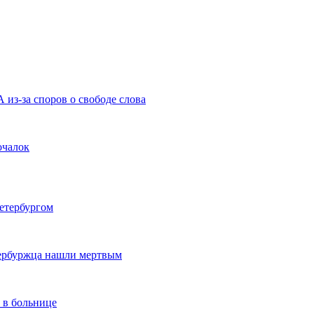
из-за споров о свободе слова
очалок
етербургом
тербуржца нашли мертвым
 в больнице