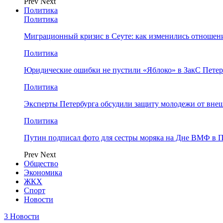
Prev
Next
Политика
Политика
Миграционный кризис в Сеуте: как изменились отношен
Политика
Юридические ошибки не пустили «Яблоко» в ЗакС Петер
Политика
Эксперты Петербурга обсудили защиту молодежи от вне
Политика
Путин подписал фото для сестры моряка на Дне ВМФ в П
Prev
Next
Общество
Экономика
ЖКХ
Спорт
Новости
3 Новости