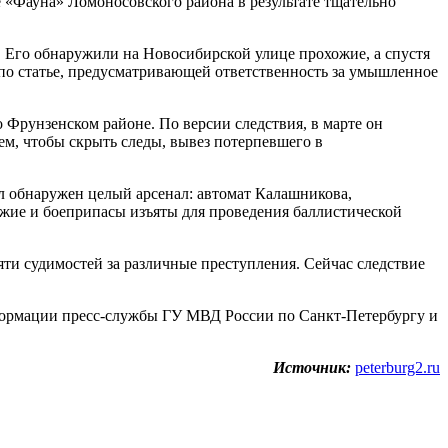
«Фауна» Ломоносовского района в результате тщательно
. Его обнаружили на Новосибирской улице прохожие, а спустя
 по статье, предусматривающей ответственность за умышленное
Фрунзенском районе. По версии следствия, в марте он
тем, чтобы скрыть следы, вывез потерпевшего в
л обнаружен целый арсенал: автомат Калашникова,
ужие и боеприпасы изъяты для проведения баллистической
яти судимостей за различные преступления. Сейчас следствие
нформации пресс-службы ГУ МВД России по Санкт-Петербургу и
Источник:
peterburg2.ru