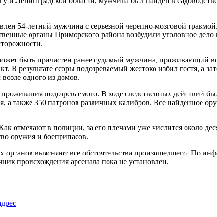
 и Ленинградской области, мужчина был найден в садоводстве 
авлен 54-летний мужчина с серьезной черепно-мозговой травмой
дственные органы Приморского района возбудили уголовное дело
сторожности.
может быть причастен ранее судимый мужчина, проживающий во 
т. В результате ссоры подозреваемый жестоко избил гостя, а за
возле одного из домов.
 проживания подозреваемого. В ходе следственных действий бы
я, а также 350 патронов различных калибров. Все найденное ор
ак отмечают в полиции, за его плечами уже числится около дес
тво оружия и боеприпасов.
ых органов выясняют все обстоятельства произошедшего. По и
очник происхождения арсенала пока не установлен.
адрес