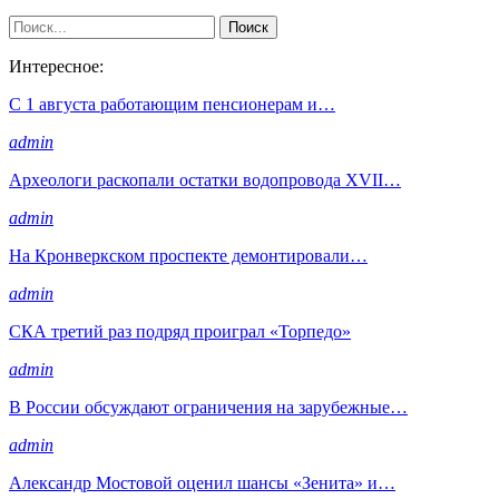
Интересное:
С 1 августа работающим пенсионерам и…
admin
Археологи раскопали остатки водопровода XVII…
admin
На Кронверкском проспекте демонтировали…
admin
СКА третий раз подряд проиграл «Торпедо»
admin
В России обсуждают ограничения на зарубежные…
admin
Александр Мостовой оценил шансы «Зенита» и…