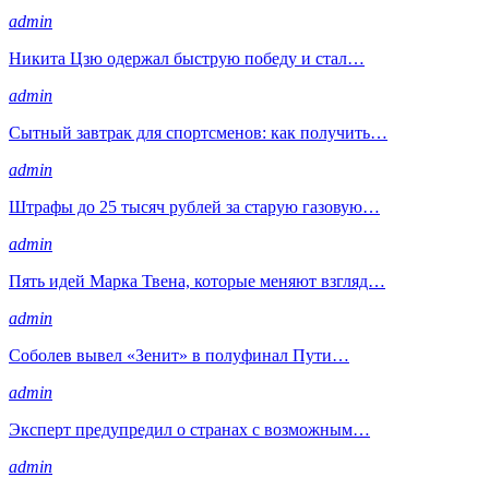
admin
Никита Цзю одержал быструю победу и стал…
admin
Сытный завтрак для спортсменов: как получить…
admin
Штрафы до 25 тысяч рублей за старую газовую…
admin
Пять идей Марка Твена, которые меняют взгляд…
admin
Соболев вывел «Зенит» в полуфинал Пути…
admin
Эксперт предупредил о странах с возможным…
admin