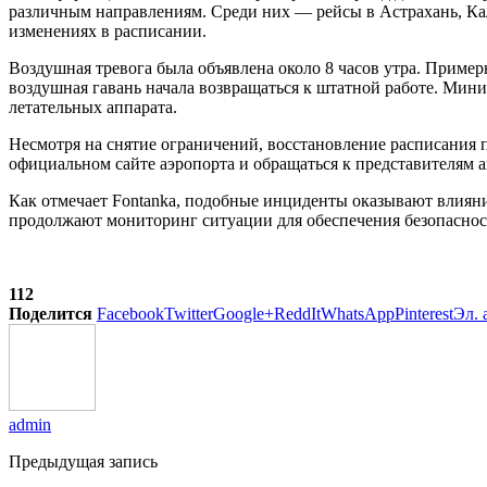
различным направлениям. Среди них — рейсы в Астрахань, К
изменениях в расписании.
Воздушная тревога была объявлена около 8 часов утра. Пример
воздушная гавань начала возвращаться к штатной работе. Мин
летательных аппарата.
Несмотря на снятие ограничений, восстановление расписания 
официальном сайте аэропорта и обращаться к представителям
Как отмечает Fontanka, подобные инциденты оказывают влияни
продолжают мониторинг ситуации для обеспечения безопаснос
112
Поделится
Facebook
Twitter
Google+
ReddIt
WhatsApp
Pinterest
Эл. 
admin
Предыдущая запись