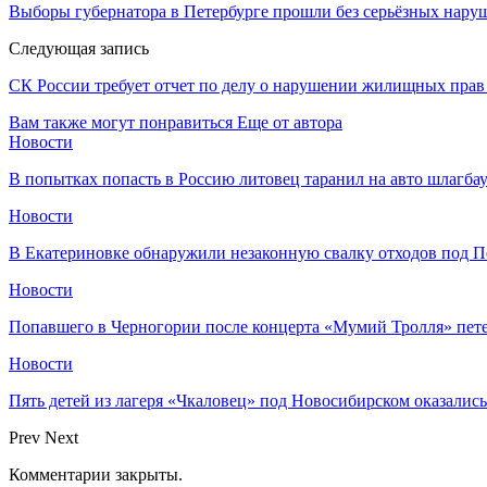
Выборы губернатора в Петербурге прошли без серьёзных нару
Следующая запись
СК России требует отчет по делу о нарушении жилищных прав
Вам также могут понравиться
Еще от автора
Новости
В попытках попасть в Россию литовец таранил на авто шлагба
Новости
В Екатериновке обнаружили незаконную свалку отходов под П
Новости
Попавшего в Черногории после концерта «Мумий Тролля» пе
Новости
Пять детей из лагеря «Чкаловец» под Новосибирском оказались
Prev
Next
Комментарии закрыты.