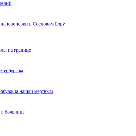
шений
 пенсионерки в Сосновом Бору
умы на границе
етербургом
тербуржца нашли мертвым
 в больнице