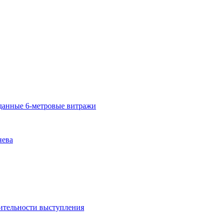
озданные 6-метровые витражи
нева
ительности выступления