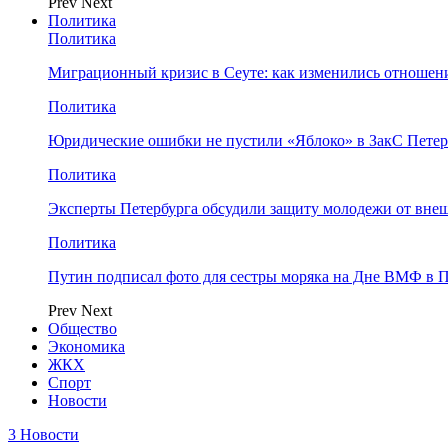
Prev
Next
Политика
Политика
Миграционный кризис в Сеуте: как изменились отношен
Политика
Юридические ошибки не пустили «Яблоко» в ЗакС Петер
Политика
Эксперты Петербурга обсудили защиту молодежи от вне
Политика
Путин подписал фото для сестры моряка на Дне ВМФ в П
Prev
Next
Общество
Экономика
ЖКХ
Спорт
Новости
3 Новости