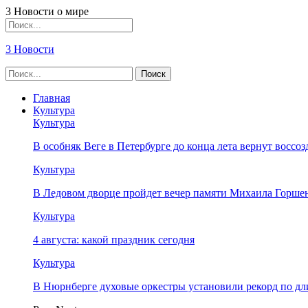
3 Новости о мире
3 Новости
Главная
Культура
Культура
В особняк Веге в Петербурге до конца лета вернут восс
Культура
В Ледовом дворце пройдет вечер памяти Михаила Горше
Культура
4 августа: какой праздник сегодня
Культура
В Нюрнберге духовые оркестры установили рекорд по дл