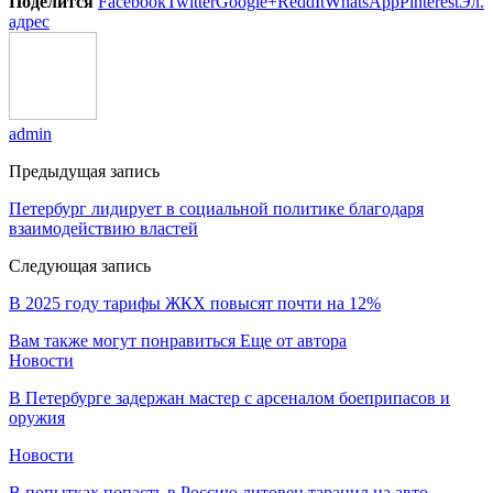
Поделится
Facebook
Twitter
Google+
ReddIt
WhatsApp
Pinterest
Эл.
адрес
admin
Предыдущая запись
Петербург лидирует в социальной политике благодаря
взаимодействию властей
Следующая запись
В 2025 году тарифы ЖКХ повысят почти на 12%
Вам также могут понравиться
Еще от автора
Новости
В Петербурге задержан мастер с арсеналом боеприпасов и
оружия
Новости
В попытках попасть в Россию литовец таранил на авто