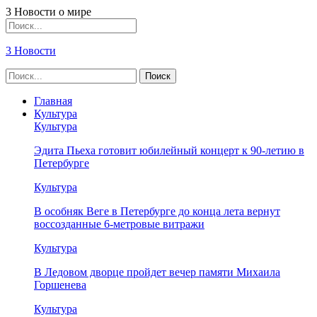
3 Новости о мире
3 Новости
Главная
Культура
Культура
Эдита Пьеха готовит юбилейный концерт к 90-летию в
Петербурге
Культура
В особняк Веге в Петербурге до конца лета вернут
воссозданные 6-метровые витражи
Культура
В Ледовом дворце пройдет вечер памяти Михаила
Горшенева
Культура