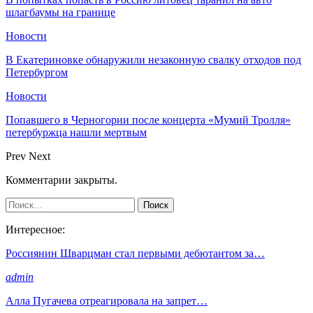
шлагбаумы на границе
Новости
В Екатериновке обнаружили незаконную свалку отходов под
Петербургом
Новости
Попавшего в Черногории после концерта «Мумий Тролля»
петербуржца нашли мертвым
Prev
Next
Комментарии закрыты.
Интересное:
Россиянин Шварцман стал первыми дебютантом за…
admin
Алла Пугачева отреагировала на запрет…