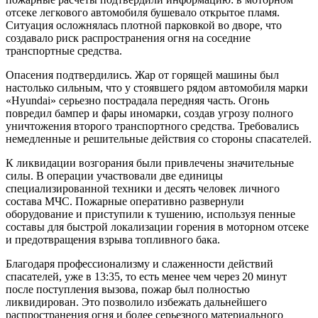
отсеке легкового автомобиля бушевало открытое пламя.
Ситуация осложнялась плотной парковкой во дворе, что
создавало риск распространения огня на соседние
транспортные средства.
Опасения подтвердились. Жар от горящей машины был
настолько сильным, что у стоявшего рядом автомобиля марки
«Hyundai» серьезно пострадала передняя часть. Огонь
повредил бампер и фары иномарки, создав угрозу полного
уничтожения второго транспортного средства. Требовались
немедленные и решительные действия со стороны спасателей.
К ликвидации возгорания были привлечены значительные
силы. В операции участвовали две единицы
специализированной техники и десять человек личного
состава МЧС. Пожарные оперативно развернули
оборудование и приступили к тушению, используя пенные
составы для быстрой локализации горения в моторном отсеке
и предотвращения взрыва топливного бака.
Благодаря профессионализму и слаженности действий
спасателей, уже в 13:35, то есть менее чем через 20 минут
после поступления вызова, пожар был полностью
ликвидирован. Это позволило избежать дальнейшего
распространения огня и более серьезного материального