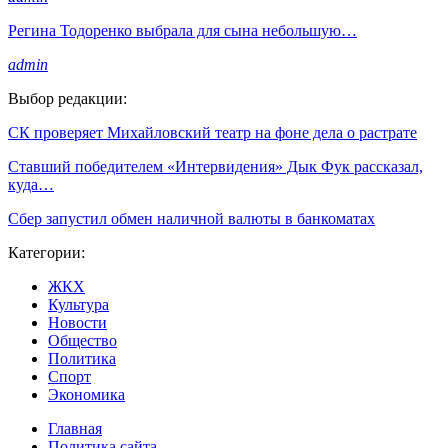
Регина Тодоренко выбрала для сына небольшую…
admin
Выбор редакции:
СК проверяет Михайловский театр на фоне дела о растрате
Ставший победителем «Интервидения» Дык Фук рассказал,
куда…
Сбер запустил обмен наличной валюты в банкоматах
Категории:
ЖКХ
Культура
Новости
Общество
Политика
Спорт
Экономика
Главная
Политика сайта