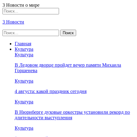
3 Новости о мире
3 Новости
Главная
Культура
Культура
В Ледовом дворце пройдет вечер памяти Михаила
Горшенева
Культура
4 августа: какой праздник сегодня
Культура
В Нюрнберге духовые оркестры установили рекорд по
длительности выступления
Культура