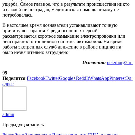
ущерба. Самое главное, что в результате происшествия никто
из людей не пострадал, медицинская помощь никому не
потребовалась.
В настоящее время дознаватели устанавливают точную
причину возгорания. Среди основных версий
рассматривается короткое замыкание электропроводки или
неисправность топливной системы автомобиля. На время
работы экстренных служб движение в районе инцидента
было незначительно затруднено.
Источник:
peterburg2.ru
95
Поделится
Facebook
Twitter
Google+
ReddIt
WhatsApp
Pinterest
Эл.
адрес
admin
Предыдущая запись
Российский постпред в Вене заявил, что США не ведут