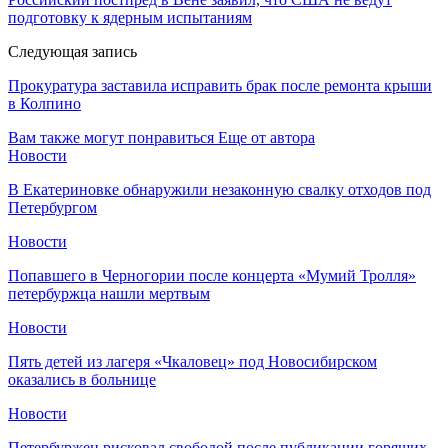
подготовку к ядерным испытаниям
Следующая запись
Прокуратура заставила исправить брак после ремонта крыши
в Колпино
Вам также могут понравиться
Еще от автора
Новости
В Екатериновке обнаружили незаконную свалку отходов под
Петербургом
Новости
Попавшего в Черногории после концерта «Мумий Тролля»
петербуржца нашли мертвым
Новости
Пять детей из лагеря «Чкаловец» под Новосибирском
оказались в больнице
Новости
Петербуржец рисковал свободой после публикации горящих