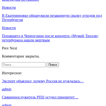
Новости
В Екатериновке обнаружили незаконную свалку отходов под
Петербургом
Новости
Попавшего в Черногории после концерта «Мумий Тролля»
петербуржца нашли мертвым
Prev
Next
Комментарии закрыты.
Интересное:
Эксперт объяснил, почему Россия не нуждалась…
admin
Священнослужитель РПЦ осудил приоритет…
admin