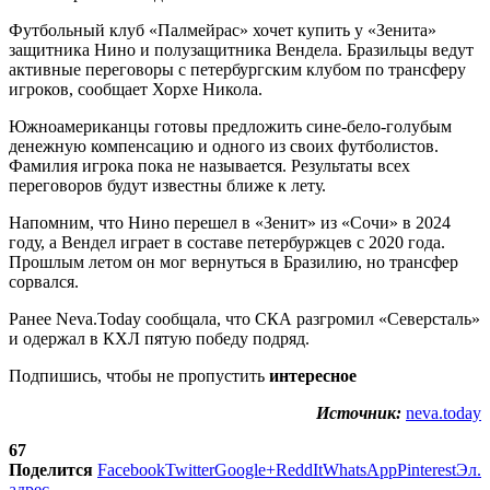
Футбольный клуб «Палмейрас» хочет купить у «Зенита»
защитника Нино и полузащитника Вендела. Бразильцы ведут
активные переговоры с петербургским клубом по трансферу
игроков, сообщает Хорхе Никола.
Южноамериканцы готовы предложить сине-бело-голубым
денежную компенсацию и одного из своих футболистов.
Фамилия игрока пока не называется. Результаты всех
переговоров будут известны ближе к лету.
Напомним, что Нино перешел в «Зенит» из «Сочи» в 2024
году, а Вендел играет в составе петербуржцев с 2020 года.
Прошлым летом он мог вернуться в Бразилию, но трансфер
сорвался.
Ранее Neva.Today сообщала, что СКА разгромил «Северсталь»
и одержал в КХЛ пятую победу подряд.
Подпишись, чтобы не пропустить
интересное
Источник:
neva.today
67
Поделится
Facebook
Twitter
Google+
ReddIt
WhatsApp
Pinterest
Эл.
адрес