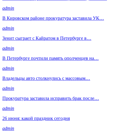
admin
В Кировском районе прокуратура заставила УК…
admin
Зенит сыграет с Кайратом в Петербурге в…
admin
В Петербурге почтили память ополченцев на…
admin
Владельцы авто столкнулись с массовым…
admin
Прокуратура заставила исправить брак после…
admin
26 июня: какой праздник сегодня
admin