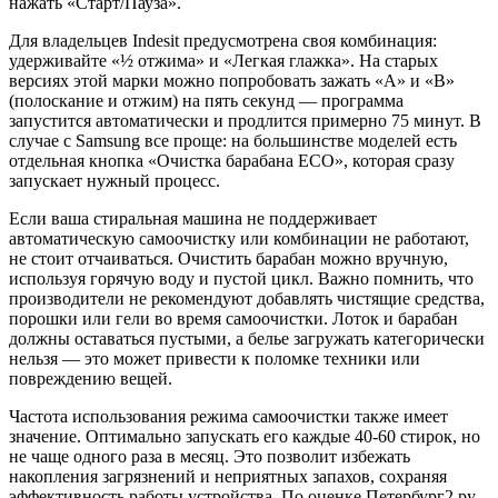
нажать «Старт/Пауза».
Для владельцев Indesit предусмотрена своя комбинация:
удерживайте «½ отжима» и «Легкая глажка». На старых
версиях этой марки можно попробовать зажать «А» и «В»
(полоскание и отжим) на пять секунд — программа
запустится автоматически и продлится примерно 75 минут. В
случае с Samsung все проще: на большинстве моделей есть
отдельная кнопка «Очистка барабана ECO», которая сразу
запускает нужный процесс.
Если ваша стиральная машина не поддерживает
автоматическую самоочистку или комбинации не работают,
не стоит отчаиваться. Очистить барабан можно вручную,
используя горячую воду и пустой цикл. Важно помнить, что
производители не рекомендуют добавлять чистящие средства,
порошки или гели во время самоочистки. Лоток и барабан
должны оставаться пустыми, а белье загружать категорически
нельзя — это может привести к поломке техники или
повреждению вещей.
Частота использования режима самоочистки также имеет
значение. Оптимально запускать его каждые 40-60 стирок, но
не чаще одного раза в месяц. Это позволит избежать
накопления загрязнений и неприятных запахов, сохраняя
эффективность работы устройства. По оценке Петербург2.ру,