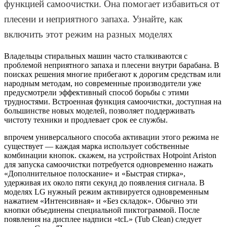
функцией самоочистки. Она помогает избавиться от
плесени и неприятного запаха. Узнайте, как
включить этот режим на разных моделях
Владельцы стиральных машин часто сталкиваются с
проблемой неприятного запаха и плесени внутри барабана. В
поисках решения многие прибегают к дорогим средствам или
народным методам, но современные производители уже
предусмотрели эффективный способ борьбы с этими
трудностями. Встроенная функция самоочистки, доступная на
большинстве новых моделей, позволяет поддерживать
чистоту техники и продлевает срок ее службы.
впрочем универсального способа активации этого режима не
существует — каждая марка использует собственные
комбинации кнопок. скажем, на устройствах Hotpoint Ariston
для запуска самоочистки потребуется одновременно нажать
«Дополнительное полоскание» и «Быстрая стирка»,
удерживая их около пяти секунд до появления сигнала. В
моделях LG нужный режим активируется одновременным
нажатием «Интенсивная» и «Без складок». Обычно эти
кнопки объединены специальной пиктограммой. После
появления на дисплее надписи «tcL» (Tub Clean) следует