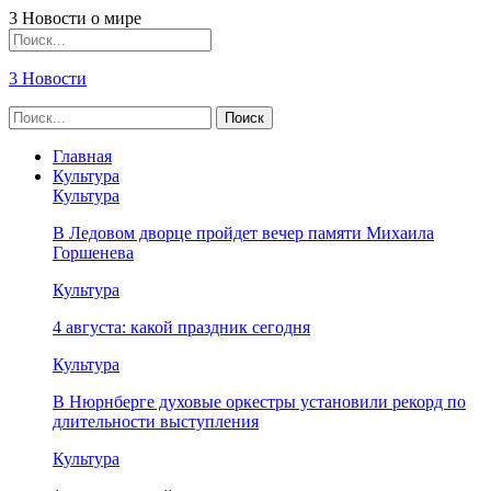
3 Новости о мире
3 Новости
Главная
Культура
Культура
В Ледовом дворце пройдет вечер памяти Михаила
Горшенева
Культура
4 августа: какой праздник сегодня
Культура
В Нюрнберге духовые оркестры установили рекорд по
длительности выступления
Культура