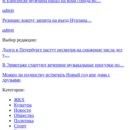
В Енисейске мужчина напал на мэра города во…
admin
Резонанс вокруг запрета на въезд Нурлана…
admin
Выбор редакции:
Долги в Петербурге растут несмотря на снижение числа дел
у…
В Эрмитаже стартуют вечерние музыкальные прогулки по…
Можно ли подростку встречать Новый год вне дома с
друзьями
Категории:
ЖКХ
Культура
Новости
Общество
Политика
Спорт